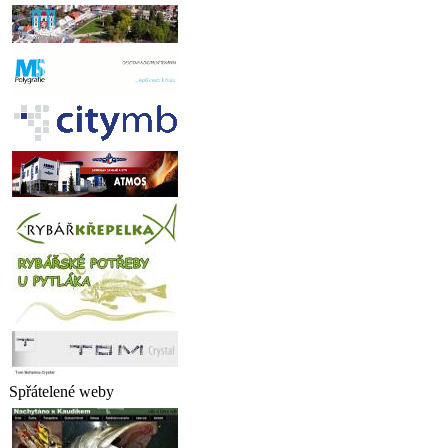
Spřátelené weby