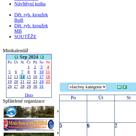
Návštěvní kniha
Dět. ryb. kroužek
BpB
Dět. ryb. kroužek
MB
SOUTĚŽE
Minikalendář
Srp 2024
Po
Út
St
Čt
Pá
So
Ne
1
2
3
4
5
6
7
8
9
10
11
12
13
14
15
16
17
18
19
20
21
22
23
24
25
26
27
28
29
30
31
Dnes
Po
Út
St
Spřátelené organizace
5
6
7