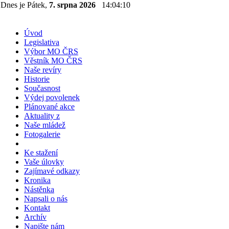
Dnes je Pátek,
7. srpna 2026
14:04:10
Úvod
Legislativa
Výbor MO ČRS
Věstník MO ČRS
Naše revíry
Historie
Současnost
Výdej povolenek
Plánované akce
Aktuality z
Naše mládež
Fotogalerie
Ke stažení
Vaše úlovky
Zajímavé odkazy
Kronika
Nástěnka
Napsali o nás
Kontakt
Archív
Napište nám