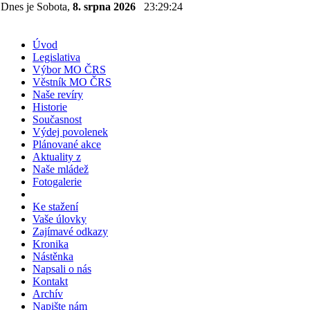
Dnes je Sobota,
8. srpna 2026
23:29:24
Úvod
Legislativa
Výbor MO ČRS
Věstník MO ČRS
Naše revíry
Historie
Současnost
Výdej povolenek
Plánované akce
Aktuality z
Naše mládež
Fotogalerie
Ke stažení
Vaše úlovky
Zajímavé odkazy
Kronika
Nástěnka
Napsali o nás
Kontakt
Archív
Napište nám