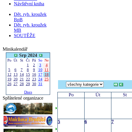
Návštěvní kniha
Dět. ryb. kroužek
BpB
Dět. ryb. kroužek
MB
SOUTĚŽE
Minikalendář
Srp 2024
Po
Út
St
Čt
Pá
So
Ne
1
2
3
4
5
6
7
8
9
10
11
12
13
14
15
16
17
18
19
20
21
22
23
24
25
26
27
28
29
30
31
Dnes
Po
Út
St
Spřátelené organizace
5
6
7