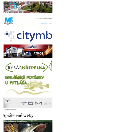
Spřátelené weby