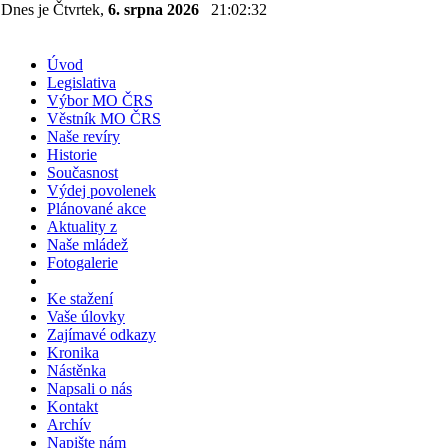
Dnes je Čtvrtek,
6. srpna 2026
21:02:32
Úvod
Legislativa
Výbor MO ČRS
Věstník MO ČRS
Naše revíry
Historie
Současnost
Výdej povolenek
Plánované akce
Aktuality z
Naše mládež
Fotogalerie
Ke stažení
Vaše úlovky
Zajímavé odkazy
Kronika
Nástěnka
Napsali o nás
Kontakt
Archív
Napište nám