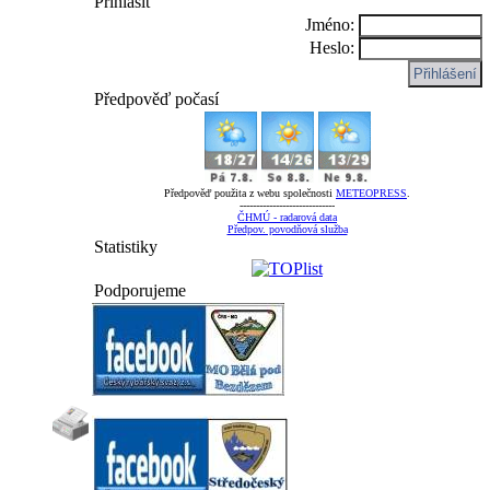
Přihlásit
Jméno:
Heslo:
Předpověď počasí
Předpověď použita z webu společnosti
METEOPRESS
.
-----------------------------
ČHMÚ - radarová data
Předpov. povodňová služba
Statistiky
Podporujeme