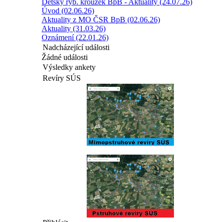
Dětský ryb. kroužek BpB - Aktuality (24.07.26)
Úvod (02.06.26)
Aktuality z MO ČSR BpB (02.06.26)
Aktuality (31.03.26)
Oznámení (22.01.26)
Nadcházející události
Žádné události
Výsledky ankety
Revíry SÚS