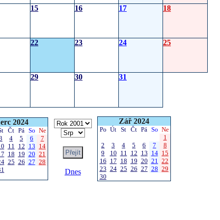
15
16
17
18
22
23
24
25
29
30
31
Zář 2024
erc 2024
Po
Út
St
Čt
Pá
So
Ne
St
Čt
Pá
So
Ne
1
3
4
5
6
7
2
3
4
5
6
7
8
10
11
12
13
14
9
10
11
12
13
14
15
17
18
19
20
21
16
17
18
19
20
21
22
24
25
26
27
28
23
24
25
26
27
28
29
31
Dnes
30