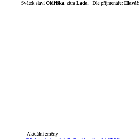
Svátek slaví
Oldřiška
, zítra
Lada
. Dle příjmenáře:
Hlaváč
Aktuální změny