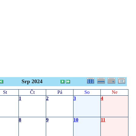
Srp 2024
St
Čt
Pá
So
Ne
1
2
3
4
8
9
10
11