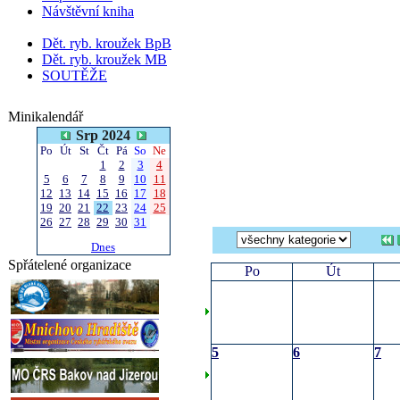
Návštěvní kniha
Dět. ryb. kroužek BpB
Dět. ryb. kroužek MB
SOUTĚŽE
Minikalendář
Srp 2024
Po
Út
St
Čt
Pá
So
Ne
1
2
3
4
5
6
7
8
9
10
11
12
13
14
15
16
17
18
19
20
21
22
23
24
25
26
27
28
29
30
31
Dnes
Spřátelené organizace
Po
Út
5
6
7