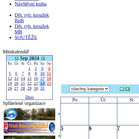
Návštěvní kniha
Dět. ryb. kroužek
BpB
Dět. ryb. kroužek
MB
SOUTĚŽE
Minikalendář
Srp 2024
Po
Út
St
Čt
Pá
So
Ne
1
2
3
4
5
6
7
8
9
10
11
12
13
14
15
16
17
18
19
20
21
22
23
24
25
26
27
28
29
30
31
Dnes
Po
Út
St
Spřátelené organizace
5
6
7