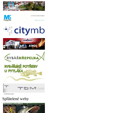
Spřátelené weby