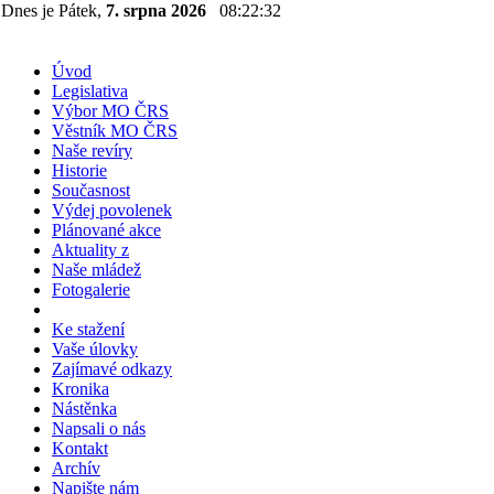
Dnes je Pátek,
7. srpna 2026
08:22:32
Úvod
Legislativa
Výbor MO ČRS
Věstník MO ČRS
Naše revíry
Historie
Současnost
Výdej povolenek
Plánované akce
Aktuality z
Naše mládež
Fotogalerie
Ke stažení
Vaše úlovky
Zajímavé odkazy
Kronika
Nástěnka
Napsali o nás
Kontakt
Archív
Napište nám