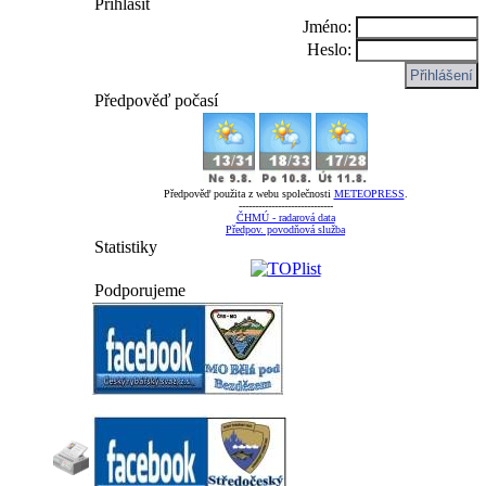
Přihlásit
Jméno:
Heslo:
Předpověď počasí
Předpověď použita z webu společnosti
METEOPRESS
.
-----------------------------
ČHMÚ - radarová data
Předpov. povodňová služba
Statistiky
Podporujeme