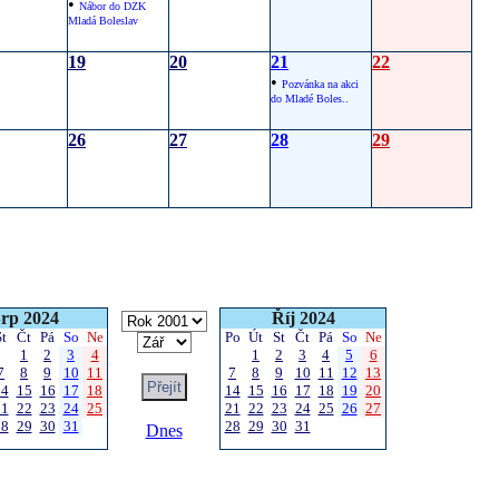
•
Nábor do DZK
Mladá Boleslav
19
20
21
22
•
Pozvánka na akci
do Mladé Boles..
26
27
28
29
rp 2024
Říj 2024
St
Čt
Pá
So
Ne
Po
Út
St
Čt
Pá
So
Ne
1
2
3
4
1
2
3
4
5
6
7
8
9
10
11
7
8
9
10
11
12
13
14
15
16
17
18
14
15
16
17
18
19
20
21
22
23
24
25
21
22
23
24
25
26
27
28
29
30
31
28
29
30
31
Dnes