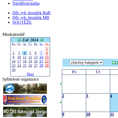
Návštěvní kniha
Dět. ryb. kroužek BpB
Dět. ryb. kroužek MB
SOUTĚŽE
Minikalendář
Zář 2024
Po
Út
St
Čt
Pá
So
Ne
1
2
3
4
5
6
7
8
9
10
11
12
13
14
15
16
17
18
19
20
21
22
23
24
25
26
27
28
29
30
Po
Út
Dnes
Spřátelené organizace
2
3
4
9
10
11