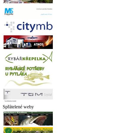
Spřátelené weby