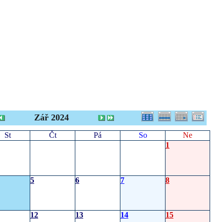
Zář 2024
St
Čt
Pá
So
Ne
1
5
6
7
8
12
13
14
15