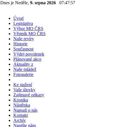
Dnes je Neděle,
9. srpna 2026
07:47:57
Úvod
Legislativa
Výbor MO ČRS
Věstník MO ČRS
Naše revíry
Historie
Současnost
Výdej povolenek
Plánované akce
Aktuality z
Naše mládež
Fotogalerie
Ke stažení
Vaše úlovky
Zajímavé odkazy
Kronika
Nástěnka
Napsali o nás
Kontakt
Archív
Napište nám