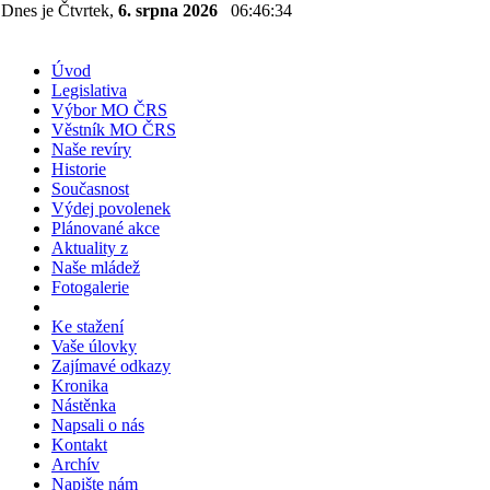
Dnes je Čtvrtek,
6. srpna 2026
06:46:34
Úvod
Legislativa
Výbor MO ČRS
Věstník MO ČRS
Naše revíry
Historie
Současnost
Výdej povolenek
Plánované akce
Aktuality z
Naše mládež
Fotogalerie
Ke stažení
Vaše úlovky
Zajímavé odkazy
Kronika
Nástěnka
Napsali o nás
Kontakt
Archív
Napište nám