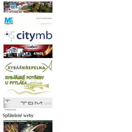
Spřátelené weby