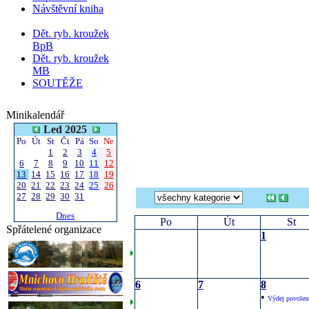
Návštěvní kniha
Dět. ryb. kroužek
BpB
Dět. ryb. kroužek
MB
SOUTĚŽE
Minikalendář
Led 2025
Po
Út
St
Čt
Pá
So
Ne
1
2
3
4
5
6
7
8
9
10
11
12
13
14
15
16
17
18
19
20
21
22
23
24
25
26
27
28
29
30
31
Dnes
Po
Út
St
Spřátelené organizace
1
6
7
8
•
Výdej povolen