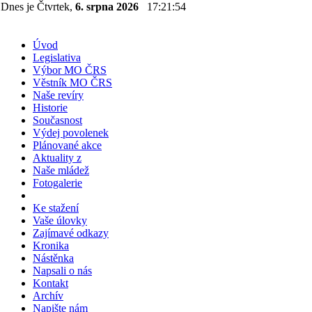
Dnes je Čtvrtek,
6. srpna 2026
17:21:54
Úvod
Legislativa
Výbor MO ČRS
Věstník MO ČRS
Naše revíry
Historie
Současnost
Výdej povolenek
Plánované akce
Aktuality z
Naše mládež
Fotogalerie
Ke stažení
Vaše úlovky
Zajímavé odkazy
Kronika
Nástěnka
Napsali o nás
Kontakt
Archív
Napište nám