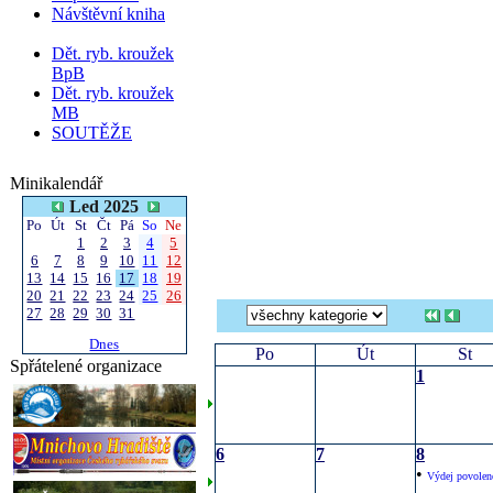
Návštěvní kniha
Dět. ryb. kroužek
BpB
Dět. ryb. kroužek
MB
SOUTĚŽE
Minikalendář
Led 2025
Po
Út
St
Čt
Pá
So
Ne
1
2
3
4
5
6
7
8
9
10
11
12
13
14
15
16
17
18
19
20
21
22
23
24
25
26
27
28
29
30
31
Dnes
Po
Út
St
Spřátelené organizace
1
6
7
8
•
Výdej povolen