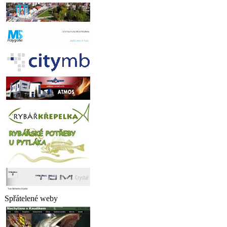
Spřátelené weby