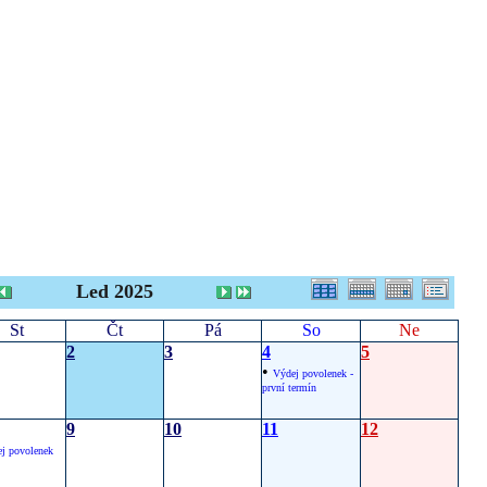
Led 2025
St
Čt
Pá
So
Ne
2
3
4
5
•
Výdej povolenek -
první termín
9
10
11
12
j povolenek