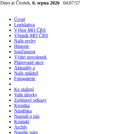
Dnes je Čtvrtek,
6. srpna 2026
04:07:57
Úvod
Legislativa
Výbor MO ČRS
Věstník MO ČRS
Naše revíry
Historie
Současnost
Výdej povolenek
Plánované akce
Aktuality z
Naše mládež
Fotogalerie
Ke stažení
Vaše úlovky
Zajímavé odkazy
Kronika
Nástěnka
Napsali o nás
Kontakt
Archív
Napište nám