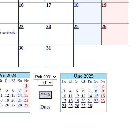
16
17
18
19
23
24
25
26
j povolenek
30
31
Pro 2024
Úno 2025
St
Čt
Pá
So
Ne
Po
Út
St
Čt
Pá
So
Ne
1
1
2
4
5
6
7
8
3
4
5
6
7
8
9
11
12
13
14
15
10
11
12
13
14
15
16
18
19
20
21
22
17
18
19
20
21
22
23
25
26
27
28
29
24
25
26
27
28
Dnes