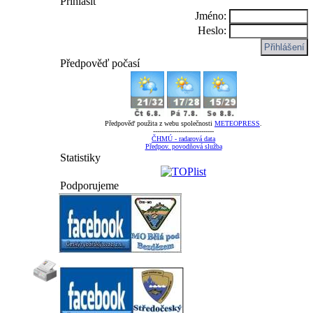
Přihlásit
Jméno:
Heslo:
Předpověď počasí
Předpověď použita z webu společnosti
METEOPRESS
.
-----------------------------
ČHMÚ - radarová data
Předpov. povodňová služba
Statistiky
Podporujeme