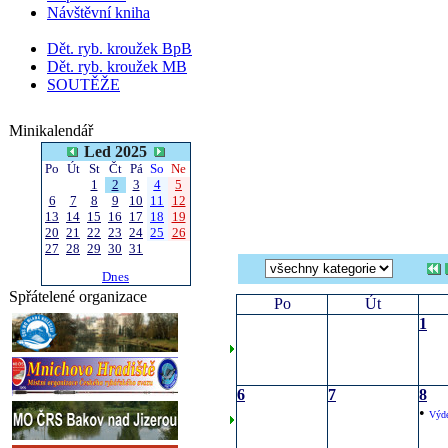
Návštěvní kniha
Dět. ryb. kroužek BpB
Dět. ryb. kroužek MB
SOUTĚŽE
Minikalendář
Led 2025
Po
Út
St
Čt
Pá
So
Ne
1
2
3
4
5
6
7
8
9
10
11
12
13
14
15
16
17
18
19
20
21
22
23
24
25
26
27
28
29
30
31
Dnes
Spřátelené organizace
Po
Út
1
6
7
8
•
Výde