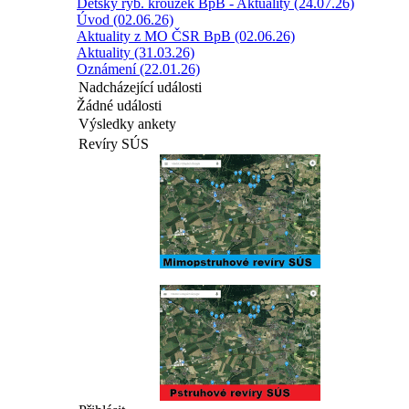
Dětský ryb. kroužek BpB - Aktuality (24.07.26)
Úvod (02.06.26)
Aktuality z MO ČSR BpB (02.06.26)
Aktuality (31.03.26)
Oznámení (22.01.26)
Nadcházející události
Žádné události
Výsledky ankety
Revíry SÚS