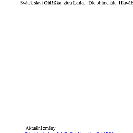
Svátek slaví
Oldřiška
, zítra
Lada
. Dle příjmenáře:
Hlaváč
Aktuální změny