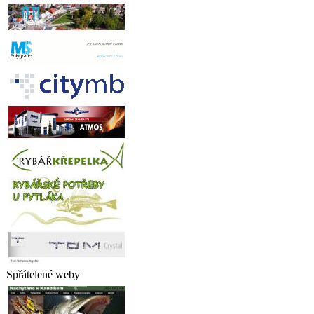
Spřátelené weby