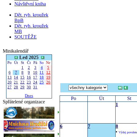
Návštěvní kniha
Dět. ryb. kroužek
BpB
Dět. ryb. kroužek
MB
SOUTĚŽE
Minikalendář
Led 2025
Po
Út
St
Čt
Pá
So
Ne
1
2
3
4
5
6
7
8
9
10
11
12
13
14
15
16
17
18
19
20
21
22
23
24
25
26
27
28
29
30
31
Dnes
Po
Út
St
Spřátelené organizace
1
6
7
8
•
Výdej povolen