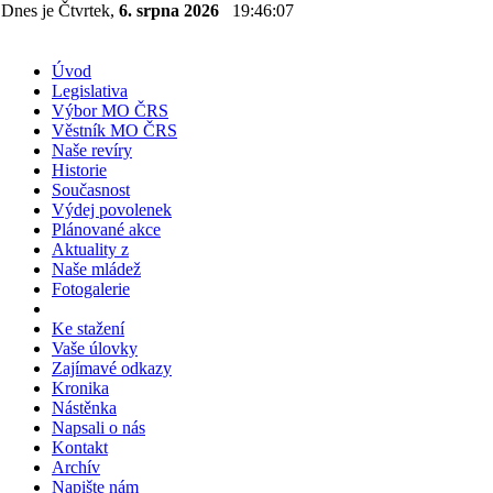
Dnes je Čtvrtek,
6. srpna 2026
19:46:08
Úvod
Legislativa
Výbor MO ČRS
Věstník MO ČRS
Naše revíry
Historie
Současnost
Výdej povolenek
Plánované akce
Aktuality z
Naše mládež
Fotogalerie
Ke stažení
Vaše úlovky
Zajímavé odkazy
Kronika
Nástěnka
Napsali o nás
Kontakt
Archív
Napište nám