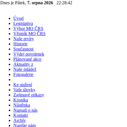
Dnes je Pátek,
7. srpna 2026
22:28:43
Úvod
Legislativa
Výbor MO ČRS
Věstník MO ČRS
Naše revíry
Historie
Současnost
Výdej povolenek
Plánované akce
Aktuality z
Naše mládež
Fotogalerie
Ke stažení
Vaše úlovky
Zajímavé odkazy
Kronika
Nástěnka
Napsali o nás
Kontakt
Archív
Napište nám