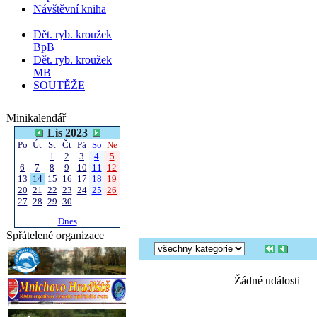
Návštěvní kniha
Dět. ryb. kroužek
BpB
Dět. ryb. kroužek
MB
SOUTĚŽE
Minikalendář
Lis 2023
Po
Út
St
Čt
Pá
So
Ne
1
2
3
4
5
6
7
8
9
10
11
12
13
14
15
16
17
18
19
20
21
22
23
24
25
26
27
28
29
30
Dnes
Spřátelené organizace
Žádné události