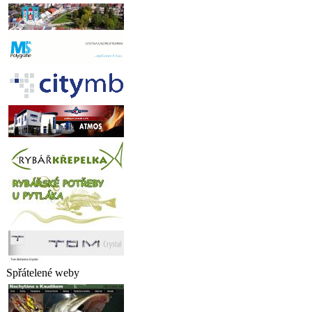
Spřátelené weby