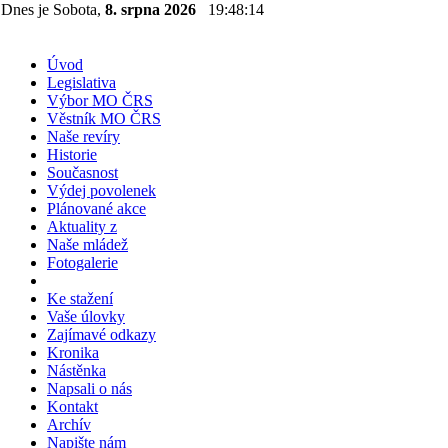
Dnes je Sobota,
8. srpna 2026
19:48:14
Úvod
Legislativa
Výbor MO ČRS
Věstník MO ČRS
Naše revíry
Historie
Současnost
Výdej povolenek
Plánované akce
Aktuality z
Naše mládež
Fotogalerie
Ke stažení
Vaše úlovky
Zajímavé odkazy
Kronika
Nástěnka
Napsali o nás
Kontakt
Archív
Napište nám