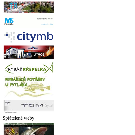
Spřátelené weby