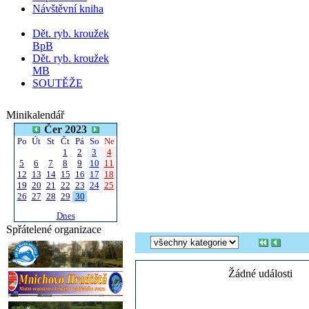
Návštěvní kniha
Dět. ryb. kroužek
BpB
Dět. ryb. kroužek
MB
SOUTĚŽE
Minikalendář
Čer 2023
Po
Út
St
Čt
Pá
So
Ne
1
2
3
4
5
6
7
8
9
10
11
12
13
14
15
16
17
18
19
20
21
22
23
24
25
26
27
28
29
30
Dnes
Spřátelené organizace
Žádné události