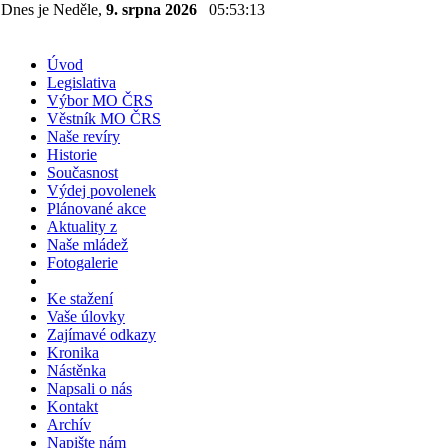
Dnes je Neděle,
9. srpna 2026
05:53:14
Úvod
Legislativa
Výbor MO ČRS
Věstník MO ČRS
Naše revíry
Historie
Současnost
Výdej povolenek
Plánované akce
Aktuality z
Naše mládež
Fotogalerie
Ke stažení
Vaše úlovky
Zajímavé odkazy
Kronika
Nástěnka
Napsali o nás
Kontakt
Archív
Napište nám