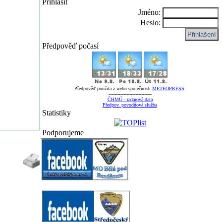
Přihlásit
Jméno:
Heslo:
Předpověď počasí
Předpověď použita z webu společnosti
METEOPRESS
.
-----------------------------
ČHMÚ - radarová data
Předpov. povodňová služba
Statistiky
Podporujeme