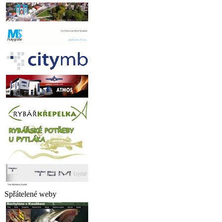
Spřátelené weby