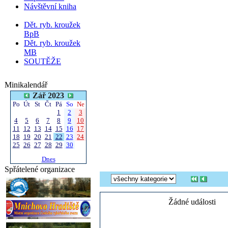
Návštěvní kniha
Dět. ryb. kroužek
BpB
Dět. ryb. kroužek
MB
SOUTĚŽE
Minikalendář
Zář 2023
Po
Út
St
Čt
Pá
So
Ne
1
2
3
4
5
6
7
8
9
10
11
12
13
14
15
16
17
18
19
20
21
22
23
24
25
26
27
28
29
30
Dnes
Spřátelené organizace
Žádné události