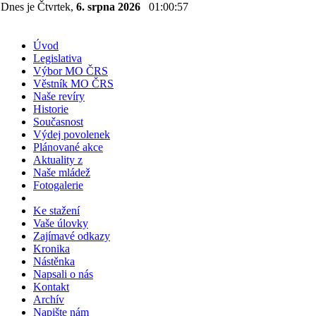
Dnes je Čtvrtek,
6. srpna 2026
01:00:58
Úvod
Legislativa
Výbor MO ČRS
Věstník MO ČRS
Naše revíry
Historie
Současnost
Výdej povolenek
Plánované akce
Aktuality z
Naše mládež
Fotogalerie
Ke stažení
Vaše úlovky
Zajímavé odkazy
Kronika
Nástěnka
Napsali o nás
Kontakt
Archív
Napište nám