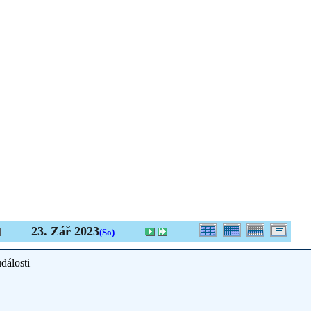
23. Zář 2023
(So)
dálosti