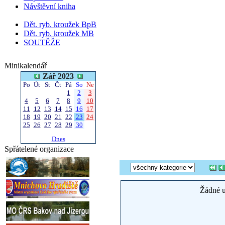
Návštěvní kniha
Dět. ryb. kroužek BpB
Dět. ryb. kroužek MB
SOUTĚŽE
Minikalendář
Zář 2023
Po
Út
St
Čt
Pá
So
Ne
1
2
3
4
5
6
7
8
9
10
11
12
13
14
15
16
17
18
19
20
21
22
23
24
25
26
27
28
29
30
Dnes
Spřátelené organizace
Žádné u