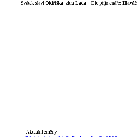
Svátek slaví
Oldřiška
, zítra
Lada
. Dle příjmenáře:
Hlaváč
Aktuální změny