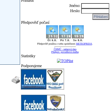
Přihlásit
Jméno:
Heslo:
Předpověď počasí
Předpověď použita z webu společnosti
METEOPRESS
.
-----------------------------
ČHMÚ - radarová data
Předpov. povodňová služba
Statistiky
Podporujeme