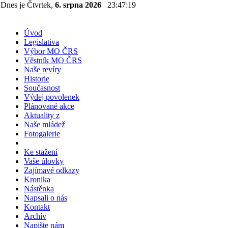
Dnes je Čtvrtek,
6. srpna 2026
23:47:19
Úvod
Legislativa
Výbor MO ČRS
Věstník MO ČRS
Naše revíry
Historie
Současnost
Výdej povolenek
Plánované akce
Aktuality z
Naše mládež
Fotogalerie
Ke stažení
Vaše úlovky
Zajímavé odkazy
Kronika
Nástěnka
Napsali o nás
Kontakt
Archív
Napište nám