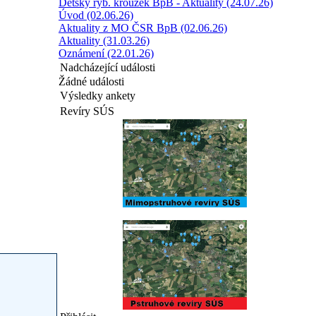
Dětský ryb. kroužek BpB - Aktuality (24.07.26)
Úvod (02.06.26)
Aktuality z MO ČSR BpB (02.06.26)
Aktuality (31.03.26)
Oznámení (22.01.26)
Nadcházející události
Žádné události
Výsledky ankety
Revíry SÚS