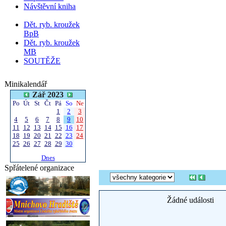
Návštěvní kniha
Dět. ryb. kroužek
BpB
Dět. ryb. kroužek
MB
SOUTĚŽE
Minikalendář
Zář 2023
Po
Út
St
Čt
Pá
So
Ne
1
2
3
4
5
6
7
8
9
10
11
12
13
14
15
16
17
18
19
20
21
22
23
24
25
26
27
28
29
30
Dnes
Spřátelené organizace
Žádné události