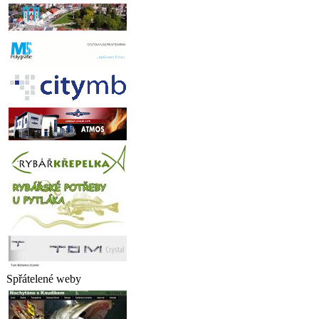
Spřátelené weby