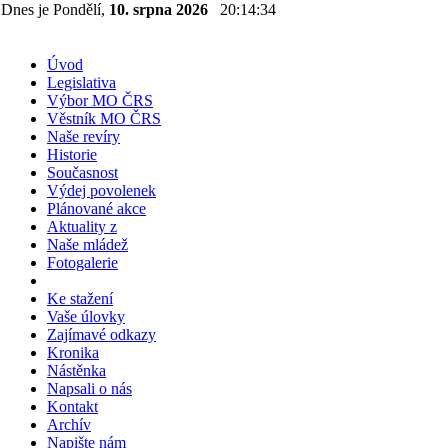
Dnes je Pondělí,
10. srpna 2026
20:14:35
Úvod
Legislativa
Výbor MO ČRS
Věstník MO ČRS
Naše revíry
Historie
Současnost
Výdej povolenek
Plánované akce
Aktuality z
Naše mládež
Fotogalerie
Ke stažení
Vaše úlovky
Zajímavé odkazy
Kronika
Nástěnka
Napsali o nás
Kontakt
Archív
Napište nám