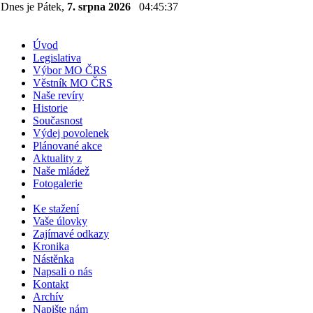
Dnes je Pátek,
7. srpna 2026
04:45:37
Úvod
Legislativa
Výbor MO ČRS
Věstník MO ČRS
Naše revíry
Historie
Současnost
Výdej povolenek
Plánované akce
Aktuality z
Naše mládež
Fotogalerie
Ke stažení
Vaše úlovky
Zajímavé odkazy
Kronika
Nástěnka
Napsali o nás
Kontakt
Archív
Napište nám