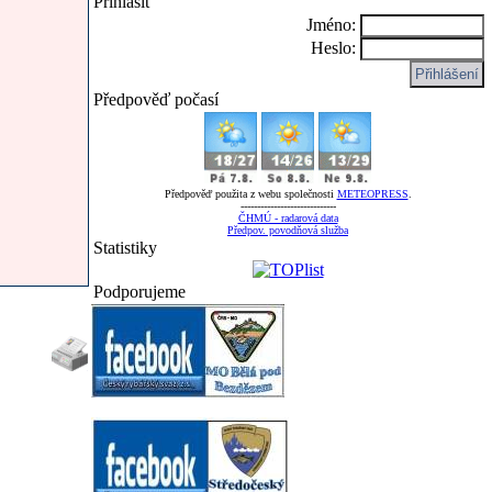
Přihlásit
Jméno:
Heslo:
Předpověď počasí
Předpověď použita z webu společnosti
METEOPRESS
.
-----------------------------
ČHMÚ - radarová data
Předpov. povodňová služba
Statistiky
Podporujeme