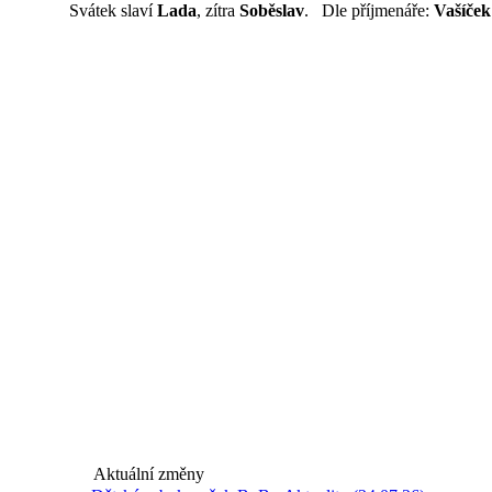
Svátek slaví
Lada
, zítra
Soběslav
. Dle příjmenáře:
Vašíček
Aktuální změny