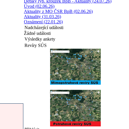
Dětský ryb. kroužek BpB - Aktuality (24.07.26)
Úvod (02.06.26)
Aktuality z MO ČSR BpB (02.06.26)
Aktuality (31.03.26)
Oznámení (22.01.26)
Nadcházející události
Žádné události
Výsledky ankety
Revíry SÚS