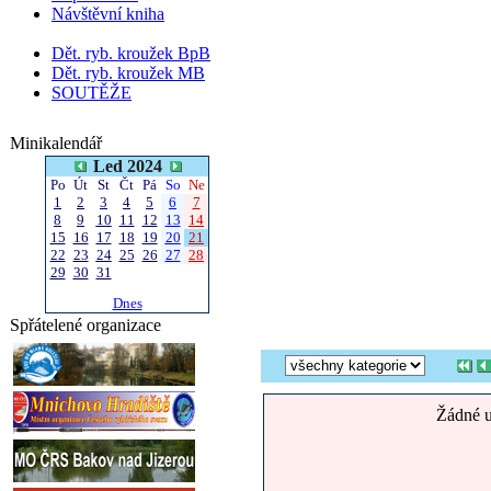
Návštěvní kniha
Dět. ryb. kroužek BpB
Dět. ryb. kroužek MB
SOUTĚŽE
Minikalendář
Led 2024
Po
Út
St
Čt
Pá
So
Ne
1
2
3
4
5
6
7
8
9
10
11
12
13
14
15
16
17
18
19
20
21
22
23
24
25
26
27
28
29
30
31
Dnes
Spřátelené organizace
Žádné u