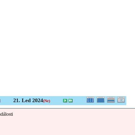
21. Led 2024
(Ne)
dálosti