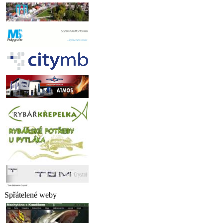
Spřátelené weby