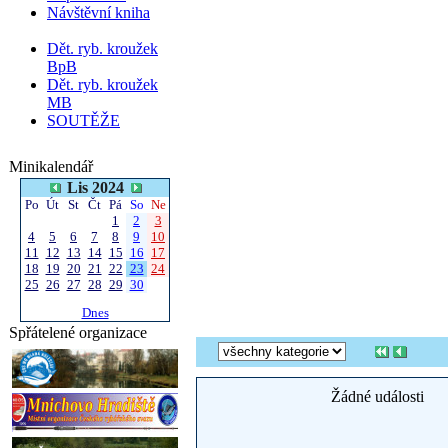
Návštěvní kniha
Dět. ryb. kroužek
BpB
Dět. ryb. kroužek
MB
SOUTĚŽE
Minikalendář
Lis 2024
Po
Út
St
Čt
Pá
So
Ne
1
2
3
4
5
6
7
8
9
10
11
12
13
14
15
16
17
18
19
20
21
22
23
24
25
26
27
28
29
30
Dnes
Spřátelené organizace
Žádné události