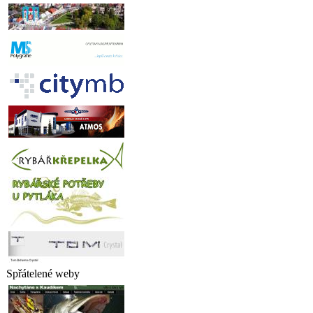
Spřátelené weby