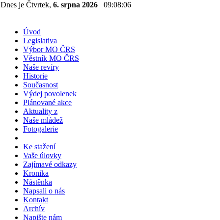
Dnes je Čtvrtek,
6. srpna 2026
09:08:06
Úvod
Legislativa
Výbor MO ČRS
Věstník MO ČRS
Naše revíry
Historie
Současnost
Výdej povolenek
Plánované akce
Aktuality z
Naše mládež
Fotogalerie
Ke stažení
Vaše úlovky
Zajímavé odkazy
Kronika
Nástěnka
Napsali o nás
Kontakt
Archív
Napište nám