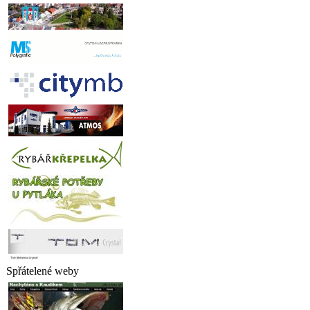
Spřátelené weby