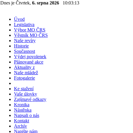
Dnes je Čtvrtek,
6. srpna 2026
10:03:14
Úvod
Legislativa
Výbor MO ČRS
Věstník MO ČRS
Naše revíry
Historie
Současnost
Výdej povolenek
Plánované akce
Aktuality z
Naše mládež
Fotogalerie
Ke stažení
Vaše úlovky
Zajímavé odkazy
Kronika
Nástěnka
Napsali o nás
Kontakt
Archív
Napište nám