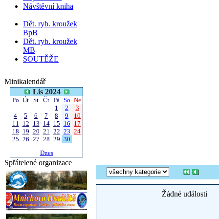
Návštěvní kniha
Dět. ryb. kroužek
BpB
Dět. ryb. kroužek
MB
SOUTĚŽE
Minikalendář
Lis 2024
Po
Út
St
Čt
Pá
So
Ne
1
2
3
4
5
6
7
8
9
10
11
12
13
14
15
16
17
18
19
20
21
22
23
24
25
26
27
28
29
30
Dnes
Spřátelené organizace
Žádné události