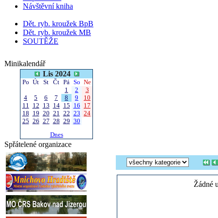
Návštěvní kniha
Dět. ryb. kroužek BpB
Dět. ryb. kroužek MB
SOUTĚŽE
Minikalendář
Lis 2024
Po
Út
St
Čt
Pá
So
Ne
1
2
3
4
5
6
7
8
9
10
11
12
13
14
15
16
17
18
19
20
21
22
23
24
25
26
27
28
29
30
Dnes
Spřátelené organizace
Žádné u