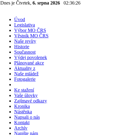
Dnes je Čtvrtek,
6. srpna 2026
02:36:26
Úvod
Legislativa
Výbor MO ČRS
Věstník MO ČRS
Naše revíry
Historie
Současnost
Výdej povolenek
Plánované akce
Aktuality z
Naše mládež
Fotogalerie
Ke stažení
Vaše úlovky
Zajímavé odkazy
Kronika
Nástěnka
Napsali o nás
Kontakt
Archív
Napište nám