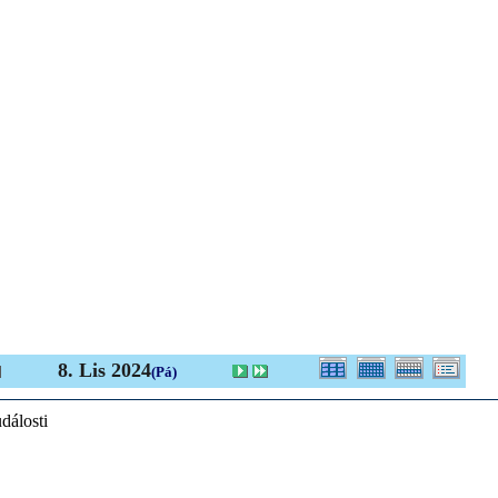
8. Lis 2024
(Pá)
dálosti