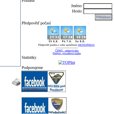
Přihlásit
Jméno:
Heslo:
Předpověď počasí
Předpověď použita z webu společnosti
METEOPRESS
.
-----------------------------
ČHMÚ - radarová data
Předpov. povodňová služba
Statistiky
Podporujeme