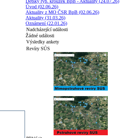
Dětský ryb. kroužek BpB - Aktuality (24.07.26)
Úvod (02.06.26)
Aktuality z MO ČSR BpB (02.06.26)
Aktuality (31.03.26)
Oznámení (22.01.26)
Nadcházející události
Žádné události
Výsledky ankety
Revíry SÚS