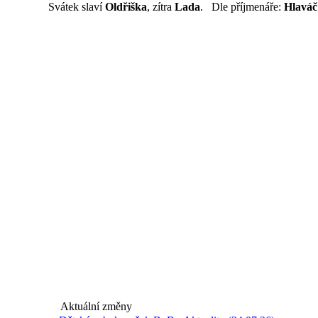
Svátek slaví
Oldřiška
, zítra
Lada
. Dle příjmenáře:
Hlaváč
Aktuální změny