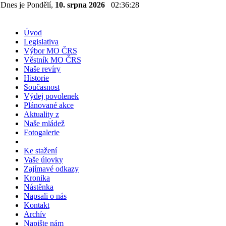
Dnes je Pondělí,
10. srpna 2026
02:36:28
Úvod
Legislativa
Výbor MO ČRS
Věstník MO ČRS
Naše revíry
Historie
Současnost
Výdej povolenek
Plánované akce
Aktuality z
Naše mládež
Fotogalerie
Ke stažení
Vaše úlovky
Zajímavé odkazy
Kronika
Nástěnka
Napsali o nás
Kontakt
Archív
Napište nám