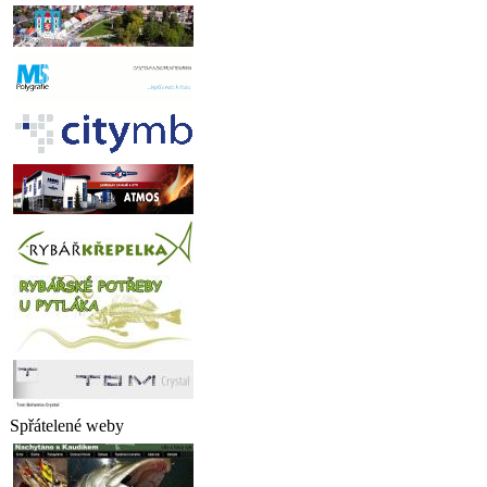
Spřátelené weby