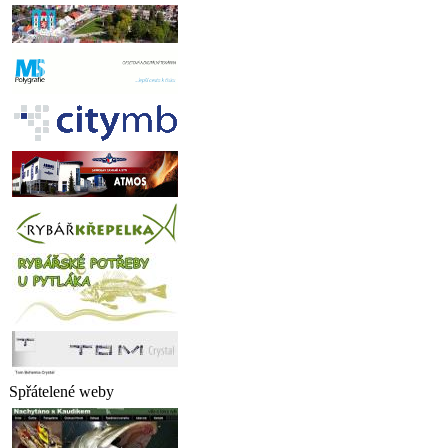
Spřátelené weby