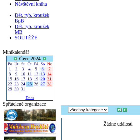
Návštěvní kniha
Dět. ryb. kroužek
BpB
Dět. ryb. kroužek
MB
SOUTĚŽE
Minikalendář
Čerc 2024
Po
Út
St
Čt
Pá
So
Ne
1
2
3
4
5
6
7
8
9
10
11
12
13
14
15
16
17
18
19
20
21
22
23
24
25
26
27
28
29
30
31
Dnes
Spřátelené organizace
Žádné události