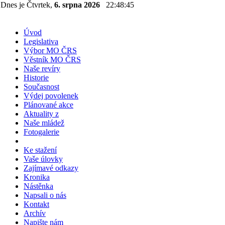
Dnes je Čtvrtek,
6. srpna 2026
22:48:46
Úvod
Legislativa
Výbor MO ČRS
Věstník MO ČRS
Naše revíry
Historie
Současnost
Výdej povolenek
Plánované akce
Aktuality z
Naše mládež
Fotogalerie
Ke stažení
Vaše úlovky
Zajímavé odkazy
Kronika
Nástěnka
Napsali o nás
Kontakt
Archív
Napište nám