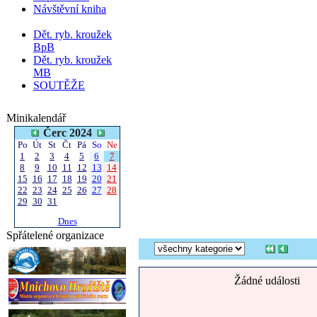
Návštěvní kniha
Dět. ryb. kroužek
BpB
Dět. ryb. kroužek
MB
SOUTĚŽE
Minikalendář
Čerc 2024
Po
Út
St
Čt
Pá
So
Ne
1
2
3
4
5
6
7
8
9
10
11
12
13
14
15
16
17
18
19
20
21
22
23
24
25
26
27
28
29
30
31
Dnes
Spřátelené organizace
Žádné události