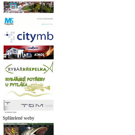
Spřátelené weby