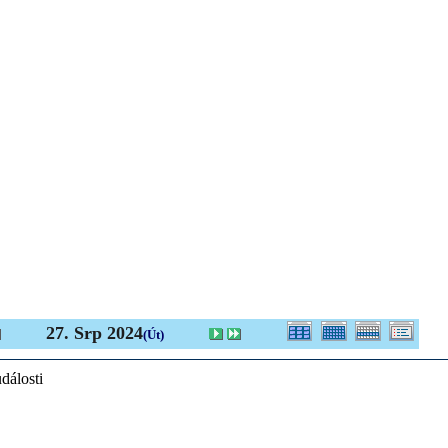
27. Srp 2024
(Út)
dálosti