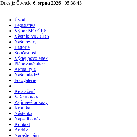
Dnes je Čtvrtek,
6. srpna 2026
05:38:44
Úvod
Legislativa
Výbor MO ČRS
Věstník MO ČRS
Naše revíry
Historie
Současnost
Výdej povolenek
Plánované akce
Aktuality z
Naše mládež
Fotogalerie
Ke stažení
Vaše úlovky
Zajímavé odkazy
Kronika
Nástěnka
Napsali o nás
Kontakt
Archív
Napište nám