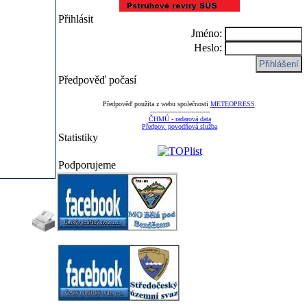
Přihlásit
Jméno:
Heslo:
Předpověď počasí
Předpověď použita z webu společnosti
METEOPRESS
.
-----------------------------
ČHMÚ - radarová data
Předpov. povodňová služba
Statistiky
Podporujeme