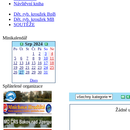
Návštěvní kniha
Dět. ryb. kroužek BpB
Dět. ryb. kroužek MB
SOUTĚŽE
Minikalendář
Srp 2024
Po
Út
St
Čt
Pá
So
Ne
1
2
3
4
5
6
7
8
9
10
11
12
13
14
15
16
17
18
19
20
21
22
23
24
25
26
27
28
29
30
31
Dnes
Spřátelené organizace
Žádné u