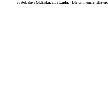
Svátek slaví
Oldřiška
, zítra
Lada
. Dle příjmenáře:
Hlaváč