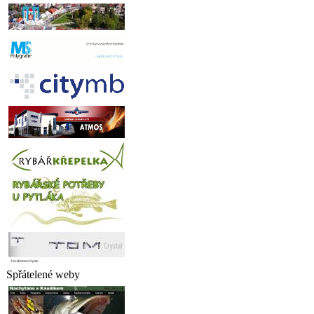
Spřátelené weby