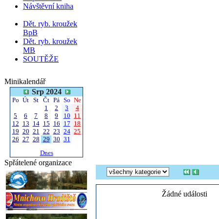
Návštěvní kniha
Dět. ryb. kroužek
BpB
Dět. ryb. kroužek
MB
SOUTĚŽE
Minikalendář
Srp 2024
Po
Út
St
Čt
Pá
So
Ne
1
2
3
4
5
6
7
8
9
10
11
12
13
14
15
16
17
18
19
20
21
22
23
24
25
26
27
28
29
30
31
Dnes
Spřátelené organizace
Žádné události