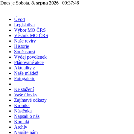
Dnes je Sobota,
8. srpna 2026
09:37:47
Úvod
Legislativa
Výbor MO ČRS
Věstník MO ČRS
Naše revíry
Historie
Současnost
Výdej povolenek
Plánované akce
Aktuality z
Naše mládež
Fotogalerie
Ke stažení
Vaše úlovky
Zajímavé odkazy
Kronika
Nástěnka
Napsali o nás
Kontakt
Archív
Napište nám