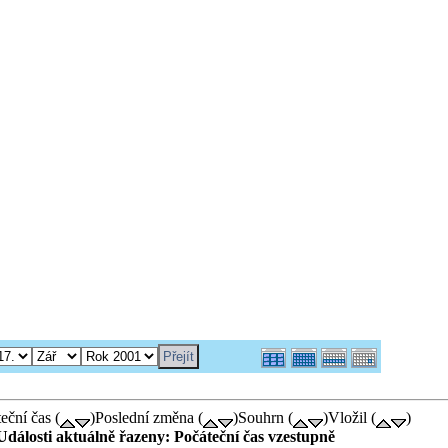
eční čas (
)Poslední změna (
)Souhrn (
)Vložil (
)
Události aktuálně řazeny: Počáteční čas vzestupně