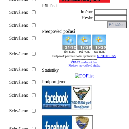
Přihlásit
Jméno:
Schváleno
Heslo:
Schváleno
Předpověď počasí
Schváleno
Schváleno
Předpověď použita z webu společnosti
METEOPRESS
.
-----------------------------
ČHMÚ - radarová data
Předpov. povodňová služba
Schváleno
Statistiky
Podporujeme
Schváleno
Schváleno
Schváleno
Schváleno