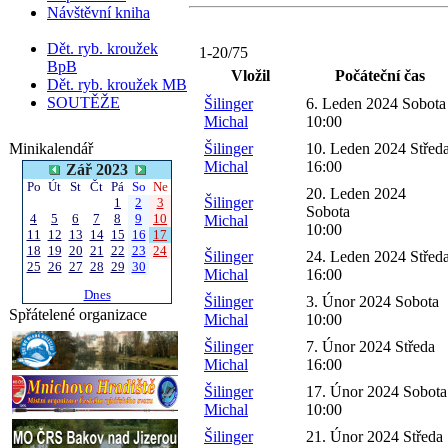
Návštěvní kniha
Dět. ryb. kroužek
1-20/75
BpB
Vložil
Počáteční čas
Dět. ryb. kroužek MB
SOUTĚŽE
Šilinger
6. Leden 2024 Sobota
Michal
10:00
Minikalendář
Šilinger
10. Leden 2024 Střed
Michal
16:00
Zář 2023
Po
Út
St
Čt
Pá
So
Ne
20. Leden 2024
Šilinger
1
2
3
Sobota
4
5
6
7
8
9
10
Michal
10:00
11
12
13
14
15
16
17
18
19
20
21
22
23
24
Šilinger
24. Leden 2024 Střed
25
26
27
28
29
30
Michal
16:00
Dnes
Šilinger
3. Únor 2024 Sobota
Spřátelené organizace
Michal
10:00
Šilinger
7. Únor 2024 Středa
Michal
16:00
Šilinger
17. Únor 2024 Sobota
Michal
10:00
Šilinger
21. Únor 2024 Středa