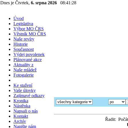
Dnes je Čtvrtek,
6. srpna 2026
08:41:29
Úvod
Legislativa
Výbor MO ČRS
Věstník MO ČRS
Naše revíry
Historie
Současnost
Výdej povolenek
Plánované akce
Aktuality z
Naše mládež
Fotogalerie
Ke stažení
Vaše úlovky
Zajímavé odkazy
Kronika
Nástěnka
Napsali o nás
Kontakt
Řadit: Počát
Archív
Napište nám