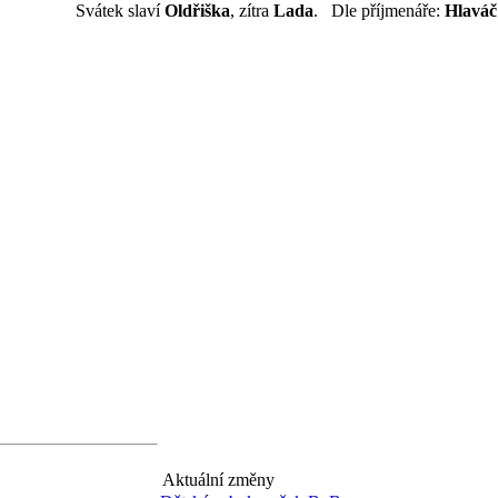
Svátek slaví
Oldřiška
, zítra
Lada
. Dle příjmenáře:
Hlaváč
Aktuální změny