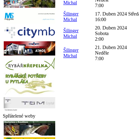
Michal
7:00
Šilinger
17. Duben 2024 Střed
Michal
16:00
20. Duben 2024
Šilinger
Sobota
Michal
2:00
21. Duben 2024
Šilinger
Neděle
Michal
7:00
Spřátelené weby