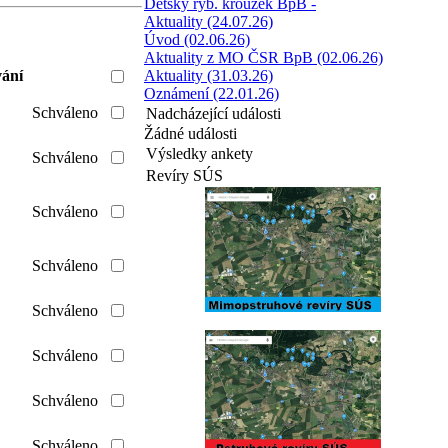
Dětský ryb. kroužek BpB -
Aktuality (24.07.26)
Úvod (02.06.26)
Aktuality z MO ČSR BpB (02.06.26)
ání
Aktuality (31.03.26)
Oznámení (22.01.26)
Schváleno
Nadcházející události
Žádné události
Výsledky ankety
Schváleno
Revíry SÚS
Schváleno
Schváleno
Schváleno
Schváleno
Schváleno
Schváleno