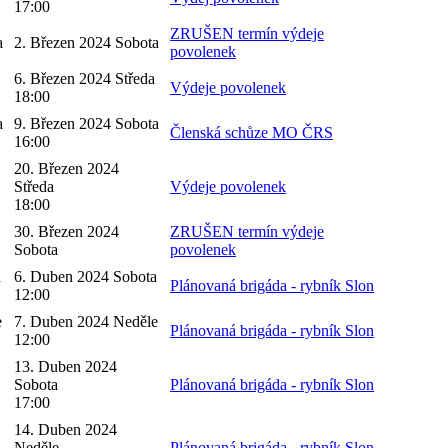
17:00
ZRUŠEN termín výdeje
a
2. Březen 2024 Sobota
povolenek
6. Březen 2024 Středa
Výdeje povolenek
18:00
a
9. Březen 2024 Sobota
Členská schůze MO ČRS
16:00
20. Březen 2024
Středa
Výdeje povolenek
18:00
30. Březen 2024
ZRUŠEN termín výdeje
Sobota
povolenek
a
6. Duben 2024 Sobota
Plánovaná brigáda - rybník Slon
12:00
e
7. Duben 2024 Neděle
Plánovaná brigáda - rybník Slon
12:00
13. Duben 2024
Sobota
Plánovaná brigáda - rybník Slon
17:00
14. Duben 2024
Neděle
Plánovaná brigáda - rybník Slon