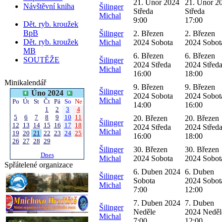
21. Únor 2024
21. Únor 2
Návštěvní kniha
Šilinger
Středa
Středa
Michal
9:00
17:00
Dět. ryb. kroužek
BpB
Šilinger
2. Březen
2. Březen
Dět. ryb. kroužek
Michal
2024 Sobota
2024 Sobot
MB
6. Březen
6. Březen
SOUTĚŽE
Šilinger
2024 Středa
2024 Střed
Michal
16:00
18:00
Minikalendář
9. Březen
9. Březen
Šilinger
Úno 2024
2024 Sobota
2024 Sobot
Michal
Po
Út
St
Čt
Pá
So
Ne
14:00
16:00
1
2
3
4
5
6
7
8
9
10
11
20. Březen
20. Březen
Šilinger
12
13
14
15
16
17
18
2024 Středa
2024 Střed
Michal
19
20
21
22
23
24
25
16:00
18:00
26
27
28
29
Šilinger
30. Březen
30. Březen
Dnes
Michal
2024 Sobota
2024 Sobot
Spřátelené organizace
6. Duben 2024
6. Duben
Šilinger
Sobota
2024 Sobot
Michal
7:00
12:00
7. Duben 2024
7. Duben
Šilinger
Neděle
2024 Neděl
Michal
7:00
12:00