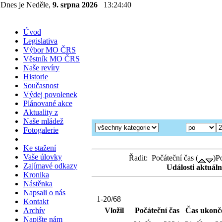
Dnes je Neděle,
9. srpna 2026
13:24:40
Úvod
Legislativa
Výbor MO ČRS
Věstník MO ČRS
Naše revíry
Historie
Současnost
Výdej povolenek
Plánované akce
Aktuality z
Naše mládež
Fotogalerie
Ke stažení
Vaše úlovky
Řadit: Počáteční čas (
)P
Zajímavé odkazy
Události aktuáln
Kronika
Nástěnka
Napsali o nás
1-20/68
Kontakt
Archív
Vložil
Počáteční čas
Čas ukonč
Napište nám