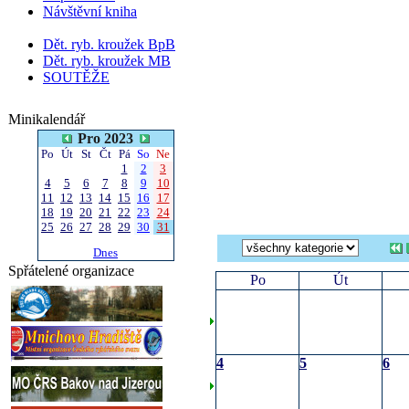
Návštěvní kniha
Dět. ryb. kroužek BpB
Dět. ryb. kroužek MB
SOUTĚŽE
Minikalendář
Pro 2023
Po
Út
St
Čt
Pá
So
Ne
1
2
3
4
5
6
7
8
9
10
11
12
13
14
15
16
17
18
19
20
21
22
23
24
25
26
27
28
29
30
31
Dnes
Spřátelené organizace
Po
Út
4
5
6