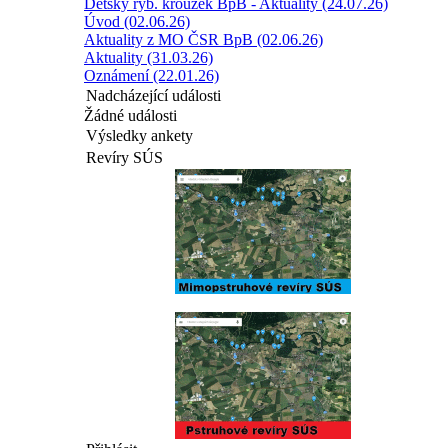
Dětský ryb. kroužek BpB - Aktuality (24.07.26)
Úvod (02.06.26)
Aktuality z MO ČSR BpB (02.06.26)
Aktuality (31.03.26)
Oznámení (22.01.26)
Nadcházející události
Žádné události
Výsledky ankety
Revíry SÚS