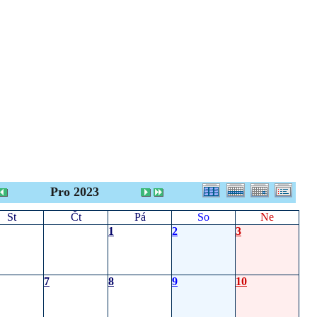
Pro 2023
St
Čt
Pá
So
Ne
1
2
3
7
8
9
10