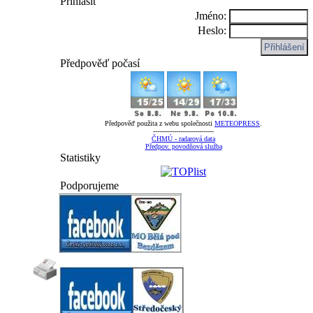
Přihlásit
Jméno:
Heslo:
Předpověď počasí
Předpověď použita z webu společnosti
METEOPRESS
.
-----------------------------
ČHMÚ - radarová data
Předpov. povodňová služba
Statistiky
Podporujeme