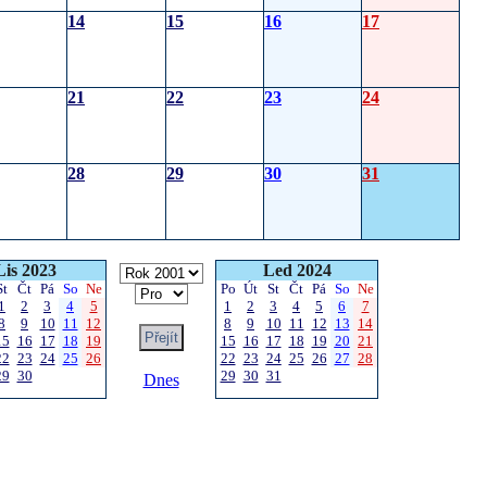
14
15
16
17
21
22
23
24
28
29
30
31
Lis 2023
Led 2024
St
Čt
Pá
So
Ne
Po
Út
St
Čt
Pá
So
Ne
1
2
3
4
5
1
2
3
4
5
6
7
8
9
10
11
12
8
9
10
11
12
13
14
15
16
17
18
19
15
16
17
18
19
20
21
22
23
24
25
26
22
23
24
25
26
27
28
29
30
29
30
31
Dnes