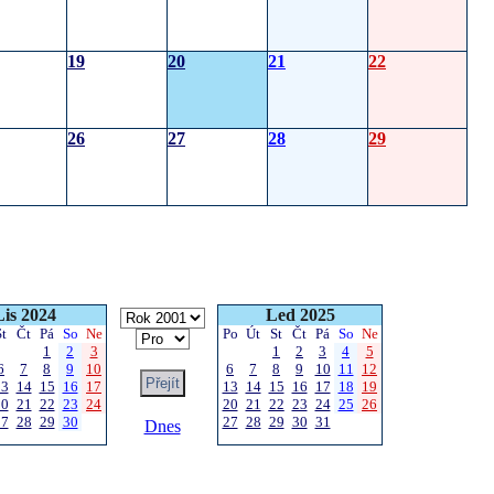
19
20
21
22
26
27
28
29
Lis 2024
Led 2025
St
Čt
Pá
So
Ne
Po
Út
St
Čt
Pá
So
Ne
1
2
3
1
2
3
4
5
6
7
8
9
10
6
7
8
9
10
11
12
13
14
15
16
17
13
14
15
16
17
18
19
20
21
22
23
24
20
21
22
23
24
25
26
27
28
29
30
27
28
29
30
31
Dnes