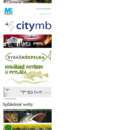
Spřátelené weby