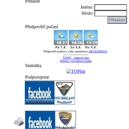
Přihlásit
Jméno:
Heslo:
Předpověď počasí
Předpověď použita z webu společnosti
METEOPRESS
.
-----------------------------
ČHMÚ - radarová data
Předpov. povodňová služba
Statistiky
Podporujeme