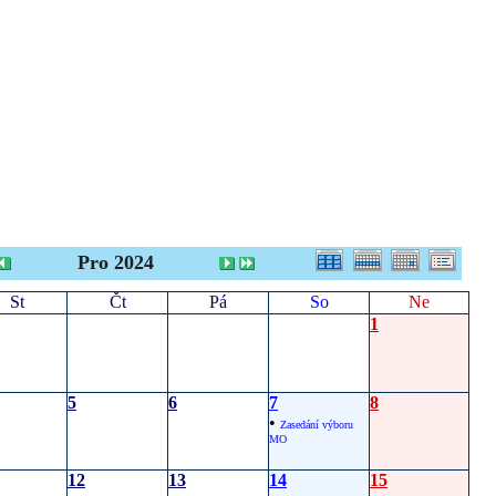
Pro 2024
St
Čt
Pá
So
Ne
1
5
6
7
8
•
Zasedání výboru
MO
12
13
14
15