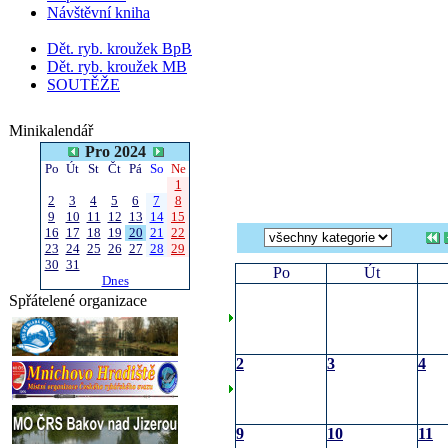
Návštěvní kniha
Dět. ryb. kroužek BpB
Dět. ryb. kroužek MB
SOUTĚŽE
Minikalendář
Pro 2024
Po
Út
St
Čt
Pá
So
Ne
1
2
3
4
5
6
7
8
9
10
11
12
13
14
15
16
17
18
19
20
21
22
23
24
25
26
27
28
29
30
31
Po
Út
Dnes
Spřátelené organizace
2
3
4
9
10
11