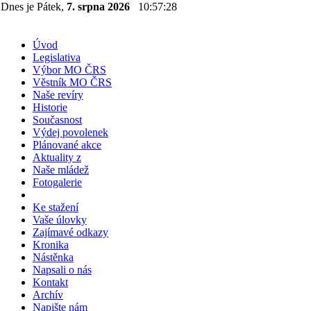
Dnes je Pátek,
7. srpna 2026
10:57:29
Úvod
Legislativa
Výbor MO ČRS
Věstník MO ČRS
Naše revíry
Historie
Současnost
Výdej povolenek
Plánované akce
Aktuality z
Naše mládež
Fotogalerie
Ke stažení
Vaše úlovky
Zajímavé odkazy
Kronika
Nástěnka
Napsali o nás
Kontakt
Archív
Napište nám