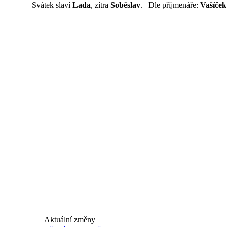
Svátek slaví
Lada
, zítra
Soběslav
. Dle příjmenáře:
Vašíček
Aktuální změny