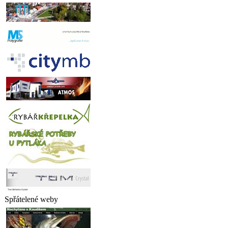
Spřátelené weby