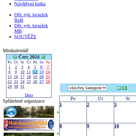
Návštěvní kniha
Dět. ryb. kroužek
BpB
Dět. ryb. kroužek
MB
SOUTĚŽE
Minikalendář
Čerc 2024
Po
Út
St
Čt
Pá
So
Ne
1
2
3
4
5
6
7
8
9
10
11
12
13
14
15
16
17
18
19
20
21
22
23
24
25
26
27
28
29
30
31
Dnes
Po
Út
St
Spřátelené organizace
1
2
3
8
9
10