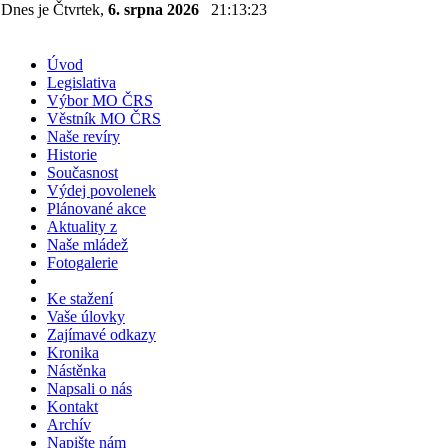
Dnes je Čtvrtek,
6. srpna 2026
21:13:24
Úvod
Legislativa
Výbor MO ČRS
Věstník MO ČRS
Naše revíry
Historie
Současnost
Výdej povolenek
Plánované akce
Aktuality z
Naše mládež
Fotogalerie
Ke stažení
Vaše úlovky
Zajímavé odkazy
Kronika
Nástěnka
Napsali o nás
Kontakt
Archív
Napište nám