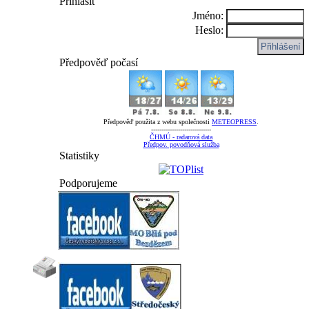
Přihlásit
Jméno:
Heslo:
Předpověď počasí
Předpověď použita z webu společnosti
METEOPRESS
.
-----------------------------
ČHMÚ - radarová data
Předpov. povodňová služba
Statistiky
Podporujeme