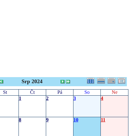
Srp 2024
St
Čt
Pá
So
Ne
1
2
3
4
8
9
10
11