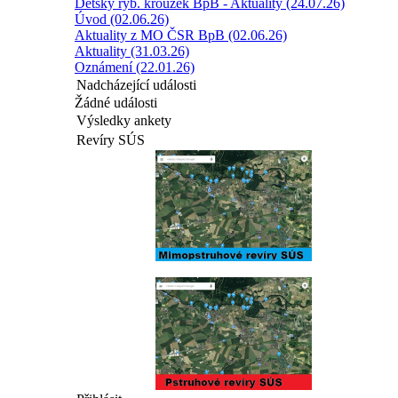
Dětský ryb. kroužek BpB - Aktuality (24.07.26)
Úvod (02.06.26)
Aktuality z MO ČSR BpB (02.06.26)
Aktuality (31.03.26)
Oznámení (22.01.26)
Nadcházející události
Žádné události
Výsledky ankety
Revíry SÚS