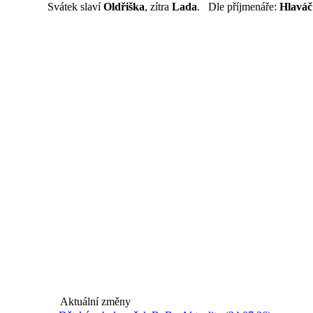
Svátek slaví
Oldřiška
, zítra
Lada
. Dle příjmenáře:
Hlaváč
Aktuální změny