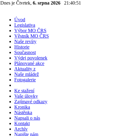
Dnes je Čtvrtek,
6. srpna 2026
21:40:51
Úvod
Legislativa
Výbor MO ČRS
Věstník MO ČRS
Naše revíry
Historie
Současnost
Výdej povolenek
Plánované akce
Aktuality z
Naše mládež
Fotogalerie
Ke stažení
Vaše úlovky
Zajímavé odkazy
Kronika
Nástěnka
Napsali o nás
Kontakt
Archív
Napište nám