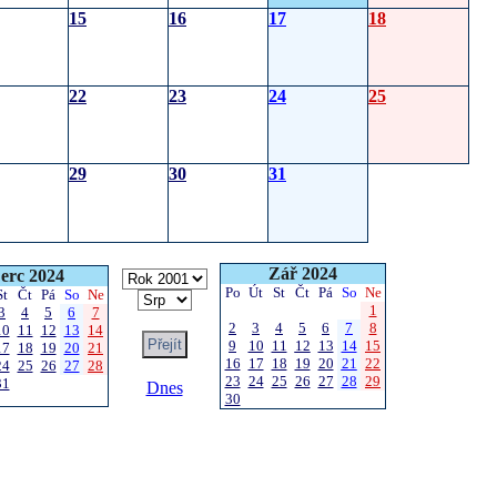
15
16
17
18
22
23
24
25
29
30
31
Zář 2024
erc 2024
Po
Út
St
Čt
Pá
So
Ne
St
Čt
Pá
So
Ne
1
3
4
5
6
7
2
3
4
5
6
7
8
10
11
12
13
14
9
10
11
12
13
14
15
17
18
19
20
21
16
17
18
19
20
21
22
24
25
26
27
28
23
24
25
26
27
28
29
31
Dnes
30