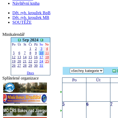
Návštěvní kniha
Dět. ryb. kroužek BpB
Dět. ryb. kroužek MB
SOUTĚŽE
Minikalendář
Srp 2024
Po
Út
St
Čt
Pá
So
Ne
1
2
3
4
5
6
7
8
9
10
11
12
13
14
15
16
17
18
19
20
21
22
23
24
25
26
27
28
29
30
31
Dnes
Spřátelené organizace
Po
Út
5
6
7