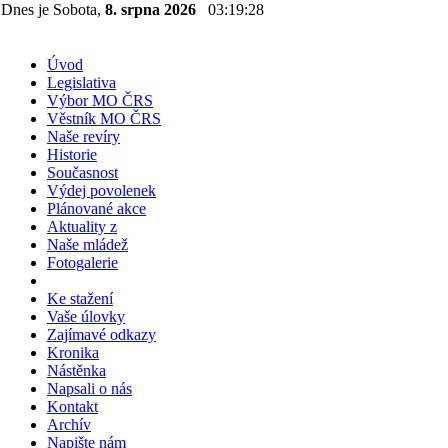
Dnes je Sobota,
8. srpna 2026
03:19:28
Úvod
Legislativa
Výbor MO ČRS
Věstník MO ČRS
Naše revíry
Historie
Současnost
Výdej povolenek
Plánované akce
Aktuality z
Naše mládež
Fotogalerie
Ke stažení
Vaše úlovky
Zajímavé odkazy
Kronika
Nástěnka
Napsali o nás
Kontakt
Archív
Napište nám