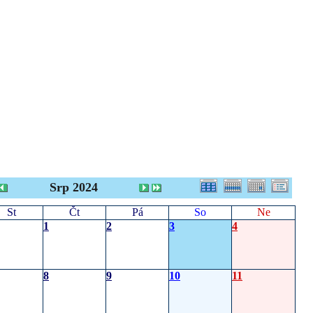
Srp 2024
St
Čt
Pá
So
Ne
1
2
3
4
8
9
10
11