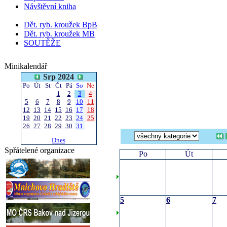
Návštěvní kniha
Dět. ryb. kroužek BpB
Dět. ryb. kroužek MB
SOUTĚŽE
Minikalendář
Srp 2024
Po
Út
St
Čt
Pá
So
Ne
1
2
3
4
5
6
7
8
9
10
11
12
13
14
15
16
17
18
19
20
21
22
23
24
25
26
27
28
29
30
31
Dnes
Spřátelené organizace
Po
Út
5
6
7