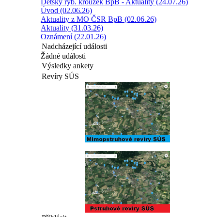
Dětský ryb. kroužek BpB - Aktuality (24.07.26)
Úvod (02.06.26)
Aktuality z MO ČSR BpB (02.06.26)
Aktuality (31.03.26)
Oznámení (22.01.26)
Nadcházející události
Žádné události
Výsledky ankety
Revíry SÚS