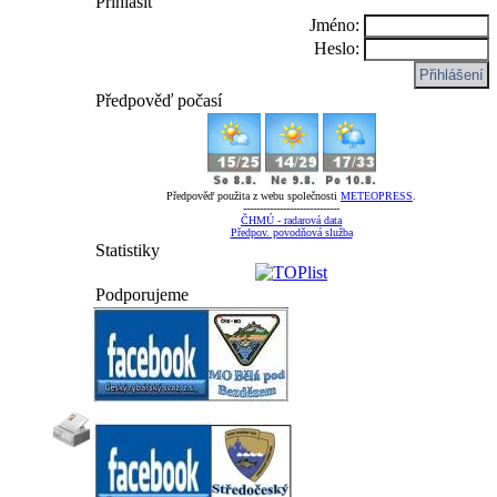
Přihlásit
Jméno:
Heslo:
Předpověď počasí
Předpověď použita z webu společnosti
METEOPRESS
.
-----------------------------
ČHMÚ - radarová data
Předpov. povodňová služba
Statistiky
Podporujeme