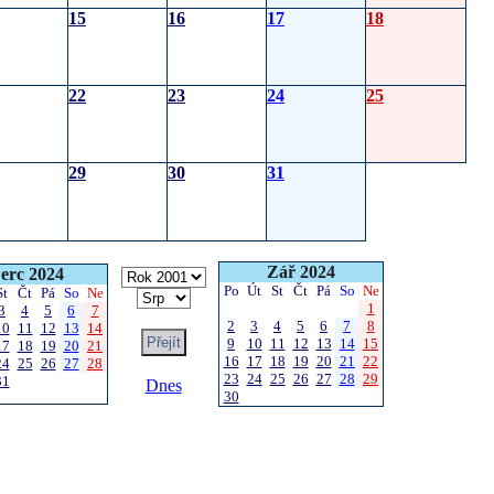
15
16
17
18
22
23
24
25
29
30
31
Zář 2024
erc 2024
Po
Út
St
Čt
Pá
So
Ne
St
Čt
Pá
So
Ne
1
3
4
5
6
7
2
3
4
5
6
7
8
10
11
12
13
14
9
10
11
12
13
14
15
17
18
19
20
21
16
17
18
19
20
21
22
24
25
26
27
28
23
24
25
26
27
28
29
31
Dnes
30