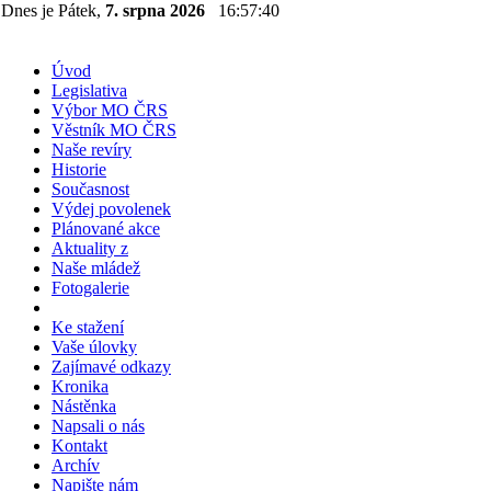
Dnes je Pátek,
7. srpna 2026
16:57:41
Úvod
Legislativa
Výbor MO ČRS
Věstník MO ČRS
Naše revíry
Historie
Současnost
Výdej povolenek
Plánované akce
Aktuality z
Naše mládež
Fotogalerie
Ke stažení
Vaše úlovky
Zajímavé odkazy
Kronika
Nástěnka
Napsali o nás
Kontakt
Archív
Napište nám