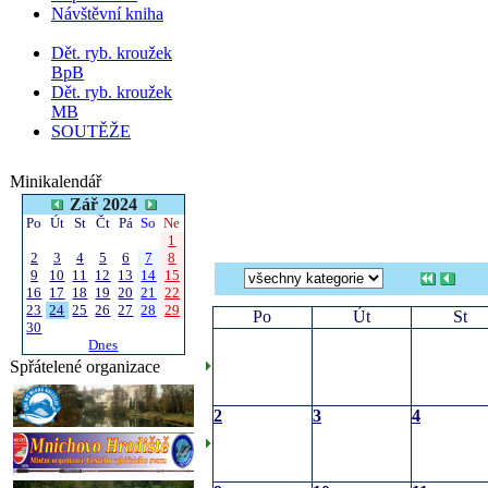
Návštěvní kniha
Dět. ryb. kroužek
BpB
Dět. ryb. kroužek
MB
SOUTĚŽE
Minikalendář
Zář 2024
Po
Út
St
Čt
Pá
So
Ne
1
2
3
4
5
6
7
8
9
10
11
12
13
14
15
16
17
18
19
20
21
22
23
24
25
26
27
28
29
Po
Út
St
30
Dnes
Spřátelené organizace
2
3
4