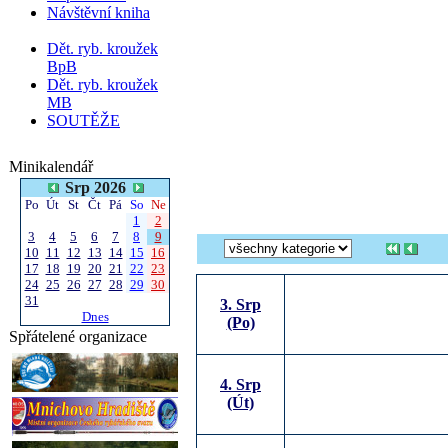
Návštěvní kniha
Dět. ryb. kroužek
BpB
Dět. ryb. kroužek
MB
SOUTĚŽE
Minikalendář
Srp 2026
Po
Út
St
Čt
Pá
So
Ne
1
2
3
4
5
6
7
8
9
10
11
12
13
14
15
16
17
18
19
20
21
22
23
24
25
26
27
28
29
30
31
3. Srp
Dnes
(Po)
Spřátelené organizace
4. Srp
(Út)