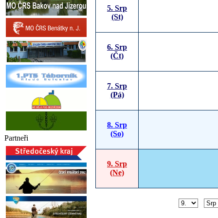
5. Srp
(St)
6. Srp
(Čt)
7. Srp
(Pá)
8. Srp
(So)
Partneři
9. Srp
(Ne)