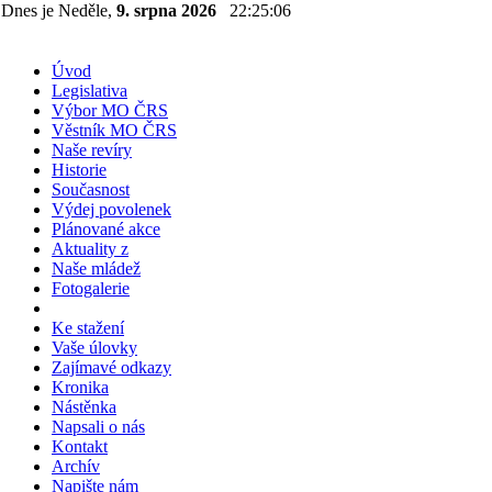
Dnes je Neděle,
9. srpna 2026
22:25:07
Úvod
Legislativa
Výbor MO ČRS
Věstník MO ČRS
Naše revíry
Historie
Současnost
Výdej povolenek
Plánované akce
Aktuality z
Naše mládež
Fotogalerie
Ke stažení
Vaše úlovky
Zajímavé odkazy
Kronika
Nástěnka
Napsali o nás
Kontakt
Archív
Napište nám