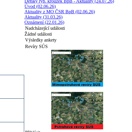
Dětský ryb. kroužek BpB - Aktuality (24.07.26)
Úvod (02.06.26)
Aktuality z MO ČSR BpB (02.06.26)
Aktuality (31.03.26)
Oznámení (22.01.26)
Nadcházející události
Žádné události
Výsledky ankety
Revíry SÚS