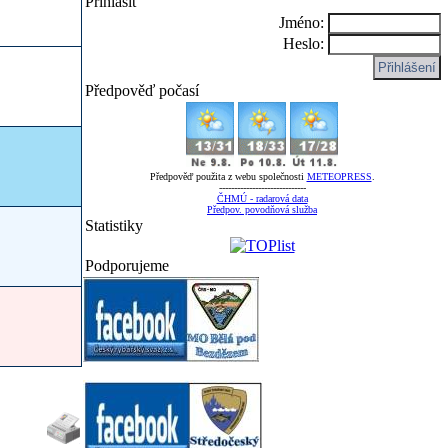
Přihlásit
Jméno:
Heslo:
Předpověď počasí
Předpověď použita z webu společnosti
METEOPRESS
.
-----------------------------
ČHMÚ - radarová data
Předpov. povodňová služba
Statistiky
Podporujeme