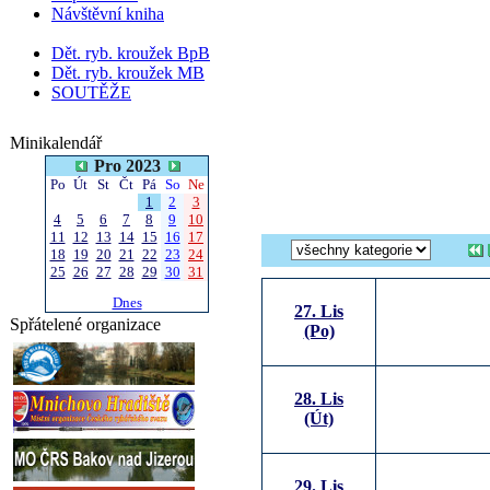
Návštěvní kniha
Dět. ryb. kroužek BpB
Dět. ryb. kroužek MB
SOUTĚŽE
Minikalendář
Pro 2023
Po
Út
St
Čt
Pá
So
Ne
1
2
3
4
5
6
7
8
9
10
11
12
13
14
15
16
17
18
19
20
21
22
23
24
25
26
27
28
29
30
31
Dnes
27. Lis
Spřátelené organizace
(Po)
28. Lis
(Út)
29. Lis