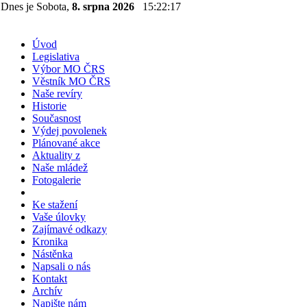
Dnes je Sobota,
8. srpna 2026
15:22:17
Úvod
Legislativa
Výbor MO ČRS
Věstník MO ČRS
Naše revíry
Historie
Současnost
Výdej povolenek
Plánované akce
Aktuality z
Naše mládež
Fotogalerie
Ke stažení
Vaše úlovky
Zajímavé odkazy
Kronika
Nástěnka
Napsali o nás
Kontakt
Archív
Napište nám