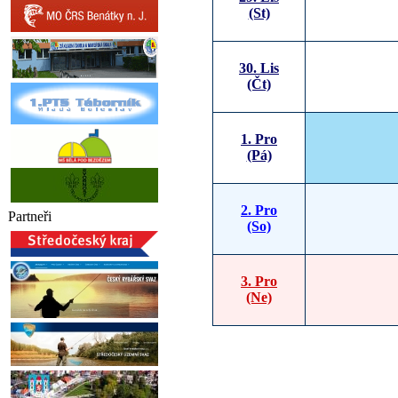
(St)
30. Lis
(Čt)
1. Pro
(Pá)
2. Pro
Partneři
(So)
3. Pro
(Ne)