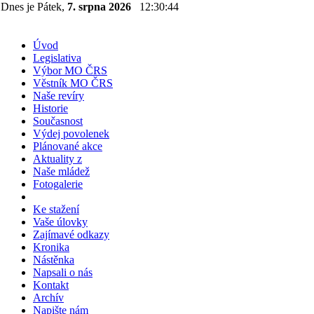
Dnes je Pátek,
7. srpna 2026
12:30:44
Úvod
Legislativa
Výbor MO ČRS
Věstník MO ČRS
Naše revíry
Historie
Současnost
Výdej povolenek
Plánované akce
Aktuality z
Naše mládež
Fotogalerie
Ke stažení
Vaše úlovky
Zajímavé odkazy
Kronika
Nástěnka
Napsali o nás
Kontakt
Archív
Napište nám