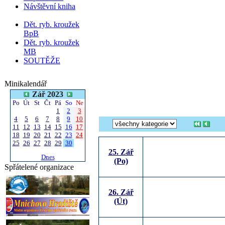
Návštěvní kniha
Dět. ryb. kroužek
BpB
Dět. ryb. kroužek
MB
SOUTĚŽE
Minikalendář
Zář 2023
Po
Út
St
Čt
Pá
So
Ne
1
2
3
4
5
6
7
8
9
10
11
12
13
14
15
16
17
18
19
20
21
22
23
24
25
26
27
28
29
30
25. Zář
Dnes
(Po)
Spřátelené organizace
26. Zář
(Út)