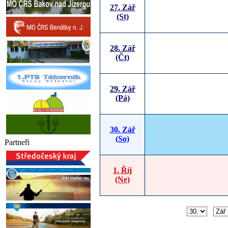
27. Zář
(St)
28. Zář
(Čt)
29. Zář
(Pá)
30. Zář
(So)
Partneři
1. Říj
(Ne)