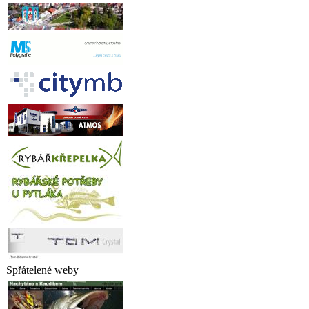
Spřátelené weby