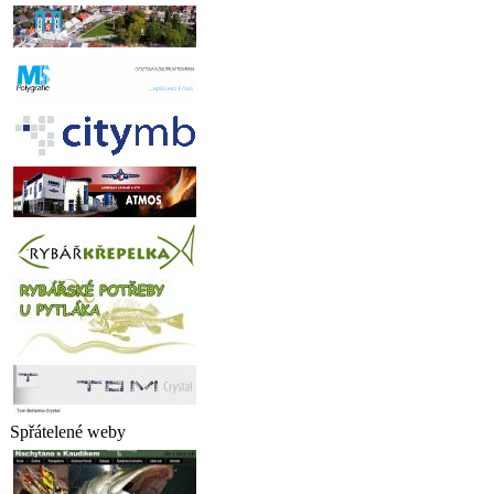
Spřátelené weby