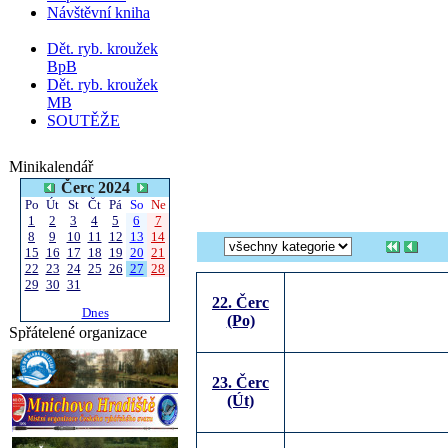
Návštěvní kniha
Dět. ryb. kroužek
BpB
Dět. ryb. kroužek
MB
SOUTĚŽE
Minikalendář
Čerc 2024
Po
Út
St
Čt
Pá
So
Ne
1
2
3
4
5
6
7
8
9
10
11
12
13
14
15
16
17
18
19
20
21
22
23
24
25
26
27
28
29
30
31
22. Čerc
Dnes
(Po)
Spřátelené organizace
23. Čerc
(Út)