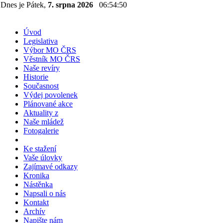
Dnes je Pátek,
7. srpna 2026
06:54:50
Úvod
Legislativa
Výbor MO ČRS
Věstník MO ČRS
Naše revíry
Historie
Současnost
Výdej povolenek
Plánované akce
Aktuality z
Naše mládež
Fotogalerie
Ke stažení
Vaše úlovky
Zajímavé odkazy
Kronika
Nástěnka
Napsali o nás
Kontakt
Archív
Napište nám