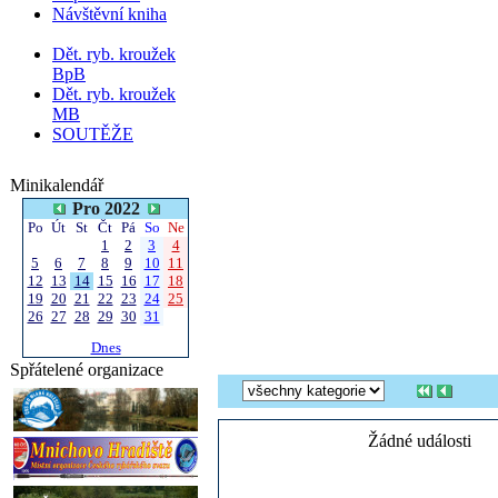
Návštěvní kniha
Dět. ryb. kroužek
BpB
Dět. ryb. kroužek
MB
SOUTĚŽE
Minikalendář
Pro 2022
Po
Út
St
Čt
Pá
So
Ne
1
2
3
4
5
6
7
8
9
10
11
12
13
14
15
16
17
18
19
20
21
22
23
24
25
26
27
28
29
30
31
Dnes
Spřátelené organizace
Žádné události