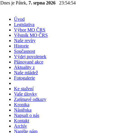
Dnes je Pátek,
7. srpna 2026
23:54:54
Úvod
Legislativa
Výbor MO ČRS
Věstník MO ČRS
Naše revíry
Historie
Současnost
Výdej povolenek
Plánované akce
Aktuality z
Naše mládež
Fotogalerie
Ke stažení
Vaše úlovky
Zajímavé odkazy
Kronika
Nástěnka
Napsali o nás
Kontakt
Archív
Napište nám