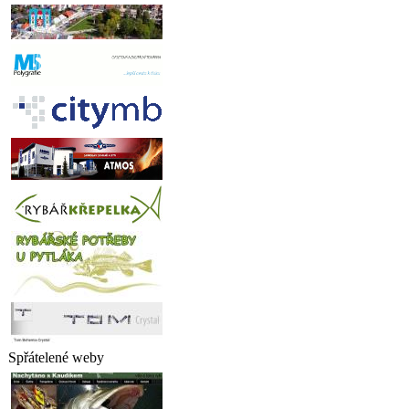
Spřátelené weby