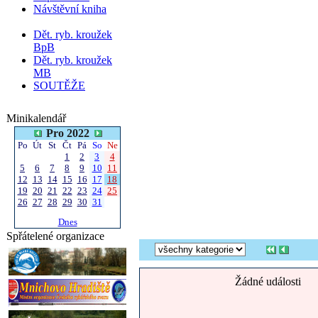
Návštěvní kniha
Dět. ryb. kroužek
BpB
Dět. ryb. kroužek
MB
SOUTĚŽE
Minikalendář
Pro 2022
Po
Út
St
Čt
Pá
So
Ne
1
2
3
4
5
6
7
8
9
10
11
12
13
14
15
16
17
18
19
20
21
22
23
24
25
26
27
28
29
30
31
Dnes
Spřátelené organizace
Žádné události