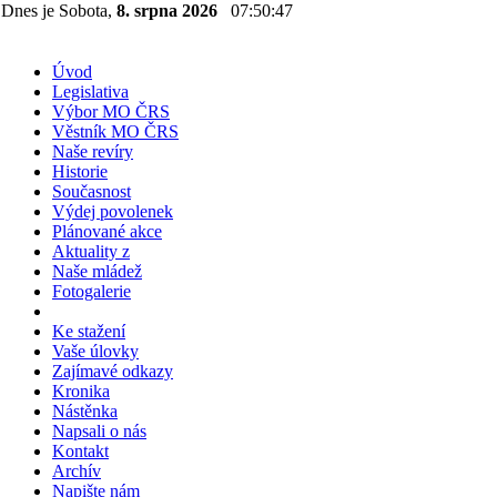
Dnes je Sobota,
8. srpna 2026
07:50:47
Úvod
Legislativa
Výbor MO ČRS
Věstník MO ČRS
Naše revíry
Historie
Současnost
Výdej povolenek
Plánované akce
Aktuality z
Naše mládež
Fotogalerie
Ke stažení
Vaše úlovky
Zajímavé odkazy
Kronika
Nástěnka
Napsali o nás
Kontakt
Archív
Napište nám