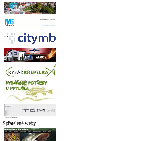
Spřátelené weby