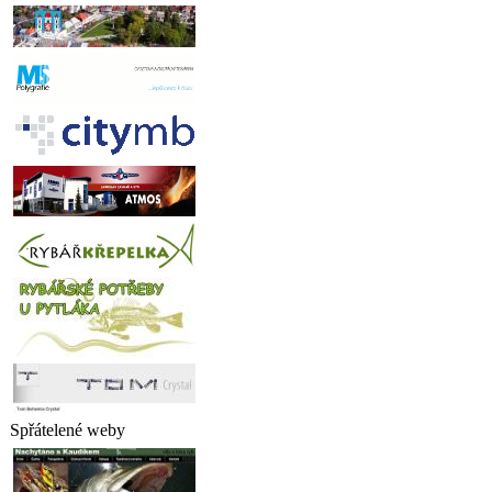
Spřátelené weby