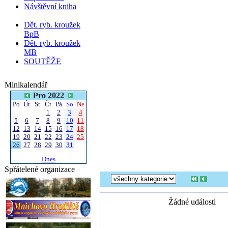
Návštěvní kniha
Dět. ryb. kroužek
BpB
Dět. ryb. kroužek
MB
SOUTĚŽE
Minikalendář
Pro 2022
Po
Út
St
Čt
Pá
So
Ne
1
2
3
4
5
6
7
8
9
10
11
12
13
14
15
16
17
18
19
20
21
22
23
24
25
26
27
28
29
30
31
Dnes
Spřátelené organizace
Žádné události