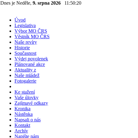
Dnes je Neděle,
9. srpna 2026
11:50:20
Úvod
Legislativa
Výbor MO ČRS
Věstník MO ČRS
Naše revíry
Historie
Současnost
Výdej povolenek
Plánované akce
Aktuality z
Naše mládež
Fotogalerie
Ke stažení
Vaše úlovky
Zajímavé odkazy
Kronika
Nástěnka
Napsali o nás
Kontakt
Archív
Napište nám