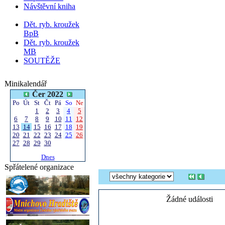
Návštěvní kniha
Dět. ryb. kroužek
BpB
Dět. ryb. kroužek
MB
SOUTĚŽE
Minikalendář
Čer 2022
Po
Út
St
Čt
Pá
So
Ne
1
2
3
4
5
6
7
8
9
10
11
12
13
14
15
16
17
18
19
20
21
22
23
24
25
26
27
28
29
30
Dnes
Spřátelené organizace
Žádné události