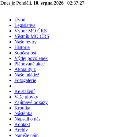
Dnes je Pondělí,
10. srpna 2026
02:37:27
Úvod
Legislativa
Výbor MO ČRS
Věstník MO ČRS
Naše revíry
Historie
Současnost
Výdej povolenek
Plánované akce
Aktuality z
Naše mládež
Fotogalerie
Ke stažení
Vaše úlovky
Zajímavé odkazy
Kronika
Nástěnka
Napsali o nás
Kontakt
Archív
Napište nám