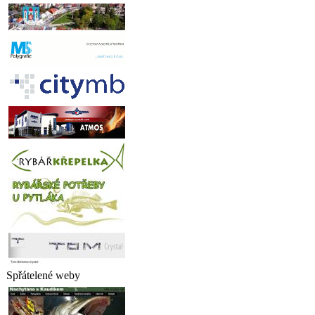
Spřátelené weby