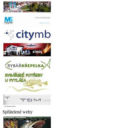
Spřátelené weby