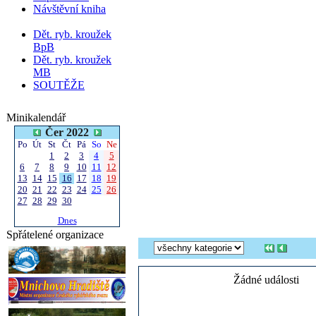
Návštěvní kniha
Dět. ryb. kroužek
BpB
Dět. ryb. kroužek
MB
SOUTĚŽE
Minikalendář
Čer 2022
Po
Út
St
Čt
Pá
So
Ne
1
2
3
4
5
6
7
8
9
10
11
12
13
14
15
16
17
18
19
20
21
22
23
24
25
26
27
28
29
30
Dnes
Spřátelené organizace
Žádné události