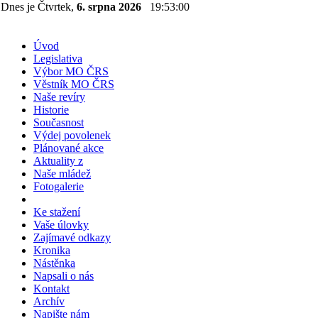
Dnes je Čtvrtek,
6. srpna 2026
19:53:00
Úvod
Legislativa
Výbor MO ČRS
Věstník MO ČRS
Naše revíry
Historie
Současnost
Výdej povolenek
Plánované akce
Aktuality z
Naše mládež
Fotogalerie
Ke stažení
Vaše úlovky
Zajímavé odkazy
Kronika
Nástěnka
Napsali o nás
Kontakt
Archív
Napište nám