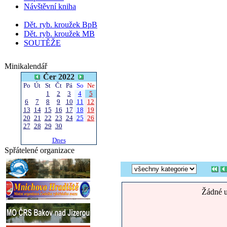
Návštěvní kniha
Dět. ryb. kroužek BpB
Dět. ryb. kroužek MB
SOUTĚŽE
Minikalendář
Čer 2022
Po
Út
St
Čt
Pá
So
Ne
1
2
3
4
5
6
7
8
9
10
11
12
13
14
15
16
17
18
19
20
21
22
23
24
25
26
27
28
29
30
Dnes
Spřátelené organizace
Žádné u