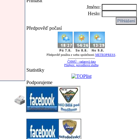
Přihlásit
Jméno:
Heslo:
Předpověď počasí
Předpověď použita z webu společnosti
METEOPRESS
.
-----------------------------
ČHMÚ - radarová data
Předpov. povodňová služba
Statistiky
Podporujeme