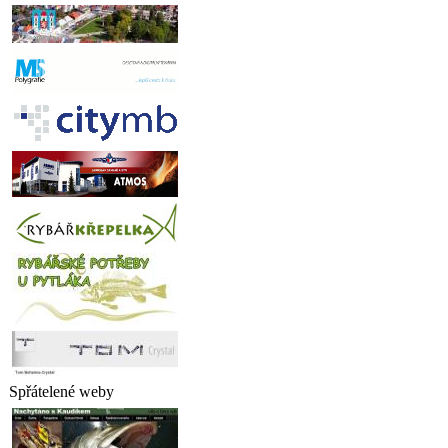
Spřátelené weby