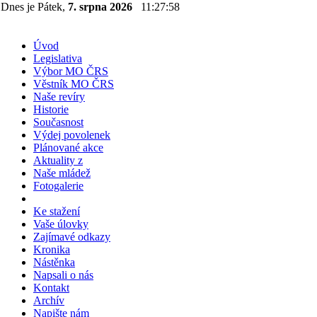
Dnes je Pátek,
7. srpna 2026
11:27:58
Úvod
Legislativa
Výbor MO ČRS
Věstník MO ČRS
Naše revíry
Historie
Současnost
Výdej povolenek
Plánované akce
Aktuality z
Naše mládež
Fotogalerie
Ke stažení
Vaše úlovky
Zajímavé odkazy
Kronika
Nástěnka
Napsali o nás
Kontakt
Archív
Napište nám