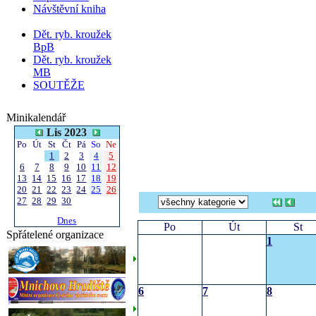
Návštěvní kniha
Dět. ryb. kroužek
BpB
Dět. ryb. kroužek
MB
SOUTĚŽE
Minikalendář
Lis 2023
Po
Út
St
Čt
Pá
So
Ne
1
2
3
4
5
6
7
8
9
10
11
12
13
14
15
16
17
18
19
20
21
22
23
24
25
26
27
28
29
30
Dnes
Po
Út
St
Spřátelené organizace
1
6
7
8