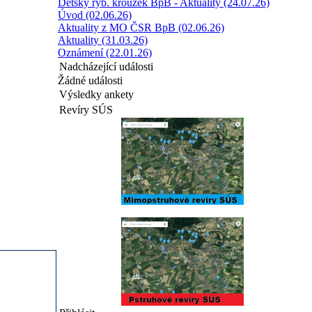
Dětský ryb. kroužek BpB - Aktuality (24.07.26)
Úvod (02.06.26)
Aktuality z MO ČSR BpB (02.06.26)
Aktuality (31.03.26)
Oznámení (22.01.26)
Nadcházející události
Žádné události
Výsledky ankety
Revíry SÚS