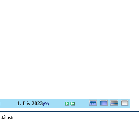
1. Lis 2023
(St)
dálosti