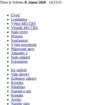
Dnes je Sobota,
8. srpna 2026
14:23:22
Úvod
Legislativa
Výbor MO ČRS
Věstník MO ČRS
Naše revíry
Historie
Současnost
Výdej povolenek
Plánované akce
Aktuality z
Naše mládež
Fotogalerie
Ke stažení
Vaše úlovky
Zajímavé odkazy
Kronika
Nástěnka
Napsali o nás
Kontakt
Archív
Napište nám