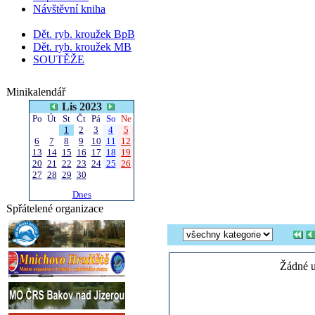
Návštěvní kniha
Dět. ryb. kroužek BpB
Dět. ryb. kroužek MB
SOUTĚŽE
Minikalendář
Lis 2023
Po
Út
St
Čt
Pá
So
Ne
1
2
3
4
5
6
7
8
9
10
11
12
13
14
15
16
17
18
19
20
21
22
23
24
25
26
27
28
29
30
Dnes
Spřátelené organizace
Žádné u