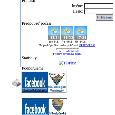
Přihlásit
Jméno:
Heslo:
Předpověď počasí
Předpověď použita z webu společnosti
METEOPRESS
.
-----------------------------
ČHMÚ - radarová data
Předpov. povodňová služba
Statistiky
Podporujeme