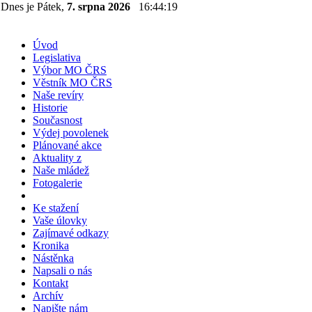
Dnes je Pátek,
7. srpna 2026
16:44:19
Úvod
Legislativa
Výbor MO ČRS
Věstník MO ČRS
Naše revíry
Historie
Současnost
Výdej povolenek
Plánované akce
Aktuality z
Naše mládež
Fotogalerie
Ke stažení
Vaše úlovky
Zajímavé odkazy
Kronika
Nástěnka
Napsali o nás
Kontakt
Archív
Napište nám