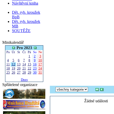
Návštěvní kniha
Dět. ryb. kroužek
BpB
Dět. ryb. kroužek
MB
SOUTĚŽE
Minikalendář
Pro 2023
Po
Út
St
Čt
Pá
So
Ne
1
2
3
4
5
6
7
8
9
10
11
12
13
14
15
16
17
18
19
20
21
22
23
24
25
26
27
28
29
30
31
Dnes
Spřátelené organizace
Žádné události