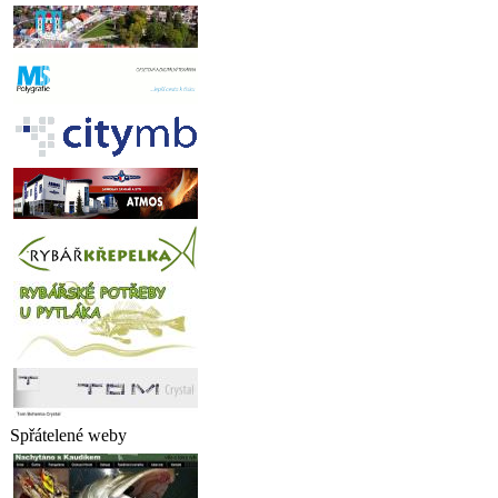
Spřátelené weby