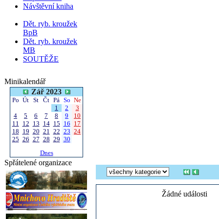
Návštěvní kniha
Dět. ryb. kroužek
BpB
Dět. ryb. kroužek
MB
SOUTĚŽE
Minikalendář
Zář 2023
Po
Út
St
Čt
Pá
So
Ne
1
2
3
4
5
6
7
8
9
10
11
12
13
14
15
16
17
18
19
20
21
22
23
24
25
26
27
28
29
30
Dnes
Spřátelené organizace
Žádné události