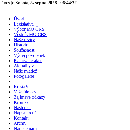
Dnes je Sobota,
8. srpna 2026
06:44:37
Úvod
Legislativa
Výbor MO ČRS
Věstník MO ČRS
Naše revíry
Historie
Současnost
Výdej povolenek
Plánované akce
Aktuality z
Naše mládež
Fotogalerie
Ke stažení
Vaše úlovky
Zajímavé odkazy
Kronika
Nástěnka
Napsali o nás
Kontakt
Archív
Napište nám