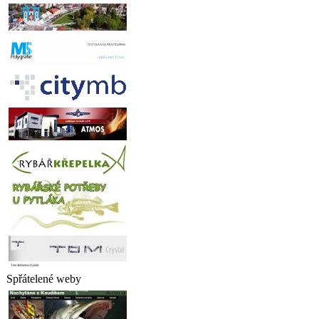
Spřátelené weby