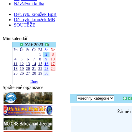
Návštěvní kniha
Dět. ryb. kroužek BpB
Dět. ryb. kroužek MB
SOUTĚŽE
Minikalendář
Zář 2023
Po
Út
St
Čt
Pá
So
Ne
1
2
3
4
5
6
7
8
9
10
11
12
13
14
15
16
17
18
19
20
21
22
23
24
25
26
27
28
29
30
Dnes
Spřátelené organizace
Žádné u