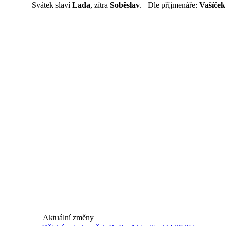
Svátek slaví
Lada
, zítra
Soběslav
. Dle příjmenáře:
Vašíček
Aktuální změny