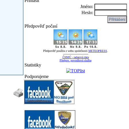
Přihlásit
Jméno:
Heslo:
Předpověď počasí
Předpověď použita z webu společnosti
METEOPRESS
.
-----------------------------
ČHMÚ - radarová data
Předpov. povodňová služba
Statistiky
Podporujeme