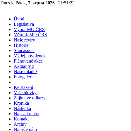
Dnes je Pátek,
7. srpna 2026
21:51:23
Úvod
Legislativa
Výbor MO ČRS
Věstník MO ČRS
Naše revíry
Historie
Současnost
Výdej povolenek
Plánované akce
Aktuality z
Naše mládež
Fotogalerie
Ke stažení
Vaše úlovky
Zajímavé odkazy
Kronika
Nástěnka
Napsali o nás
Kontakt
Archív
Napište nám