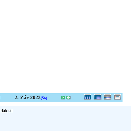
2. Zář 2023
(So)
dálosti