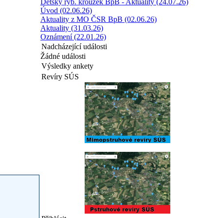
Dětský ryb. kroužek BpB - Aktuality (24.07.26)
Úvod (02.06.26)
Aktuality z MO ČSR BpB (02.06.26)
Aktuality (31.03.26)
Oznámení (22.01.26)
Nadcházející události
Žádné události
Výsledky ankety
Revíry SÚS