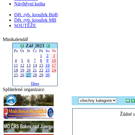
Návštěvní kniha
Dět. ryb. kroužek BpB
Dět. ryb. kroužek MB
SOUTĚŽE
Minikalendář
Zář 2023
Po
Út
St
Čt
Pá
So
Ne
1
2
3
4
5
6
7
8
9
10
11
12
13
14
15
16
17
18
19
20
21
22
23
24
25
26
27
28
29
30
Dnes
Spřátelené organizace
Žádné u