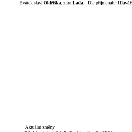
Svátek slaví
Oldřiška
, zítra
Lada
. Dle příjmenáře:
Hlaváč
Aktuální změny