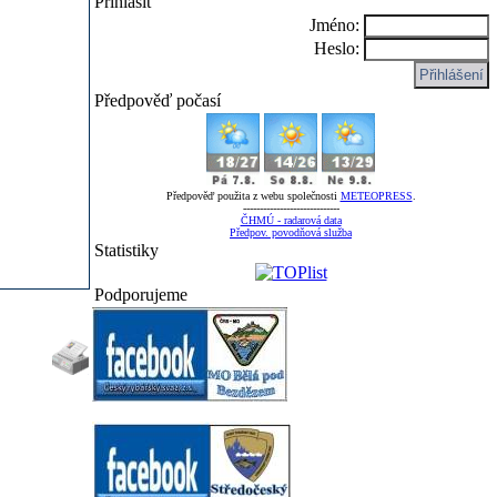
Přihlásit
Jméno:
Heslo:
Předpověď počasí
Předpověď použita z webu společnosti
METEOPRESS
.
-----------------------------
ČHMÚ - radarová data
Předpov. povodňová služba
Statistiky
Podporujeme