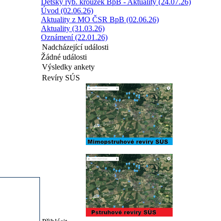
Dětský ryb. kroužek BpB - Aktuality (24.07.26)
Úvod (02.06.26)
Aktuality z MO ČSR BpB (02.06.26)
Aktuality (31.03.26)
Oznámení (22.01.26)
Nadcházející události
Žádné události
Výsledky ankety
Revíry SÚS