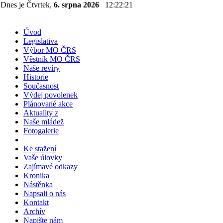
Dnes je Čtvrtek,
6. srpna 2026
12:22:21
Úvod
Legislativa
Výbor MO ČRS
Věstník MO ČRS
Naše revíry
Historie
Současnost
Výdej povolenek
Plánované akce
Aktuality z
Naše mládež
Fotogalerie
Ke stažení
Vaše úlovky
Zajímavé odkazy
Kronika
Nástěnka
Napsali o nás
Kontakt
Archív
Napište nám