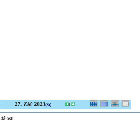
27. Zář 2023
(St)
dálosti