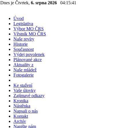
Dnes je Čtvrtek,
6. srpna 2026
04:15:41
Úvod
Legislativa
Výbor MO ČRS
Věstník MO ČRS
Naše revíry
Historie
Současnost
Výdej povolenek
Plánované akce
Aktuality z
Naše mládež
Fotogalerie
Ke stažení
Vaše úlovky
Zajímavé odkazy
Kronika
Nástěnka
Napsali o nás
Kontakt
Archív
Napište nám