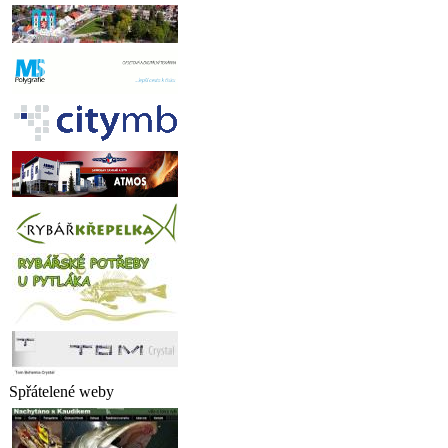
Spřátelené weby