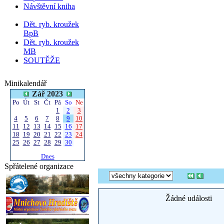
Návštěvní kniha
Dět. ryb. kroužek
BpB
Dět. ryb. kroužek
MB
SOUTĚŽE
Minikalendář
Zář 2023
Po
Út
St
Čt
Pá
So
Ne
1
2
3
4
5
6
7
8
9
10
11
12
13
14
15
16
17
18
19
20
21
22
23
24
25
26
27
28
29
30
Dnes
Spřátelené organizace
Žádné události